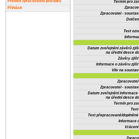
Přehled zpracovatelů posudků
Termín pro zas
Zpracov
Přihlásit
Zpracovatel - soustav
Dotčené
Text oz
Informa
Datum zveřejnění závěrů zjiš
na úřední desce do
Závěry zjišť
Informace o závěru zjišť
Vliv na sousta
Zpracovate
Zpracovatel - soustav
Datum zveřejnění informace
na úřední desce do
Termín pro zas
Text
Text přepracované/doplněn
Informace 
Vrácení
Zpraco