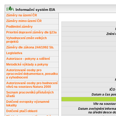
Informační systém EIA
Záměry na území ČR
Záměry mimo území ČR
Podlimitní záměry
Prioritní dopravní záměry dle §23a
Znění 
Vyhodnocení změn velkých
projektů
Záměry dle zákona 244/1992 Sb.
Legislativa
Autorizace - pokyny a sdělení
Metodické výklady a pokyny
Autorizované osoby pro
zpracování dokumentace, posudku
a vyhodnocení
Autorizované osoby pro hodnocení
vlivů na soustavu Natura 2000
IČO
Seznam pracovníků příslušných
Datum a čas pos
úřadů
Dotčené evropsky významné
Vliv na sousta
lokality
Datum zveřejnění inform
Dotčené ptačí oblasti
na úřední desce do