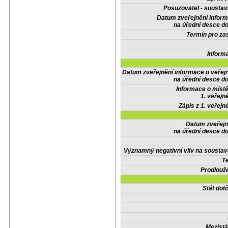
Posuzovatel - soustav
Datum zveřejnění infor
na úřední desce do
Termín pro zas
Inform
Datum zveřejnění informace o veřej
na úřední desce do
Informace o místě
1. veřejn
Zápis z 1. veřejn
Datum zveřejn
na úřední desce do
Významný negativní vliv na soustav
Te
Prodlouže
Stát do
Mezistá