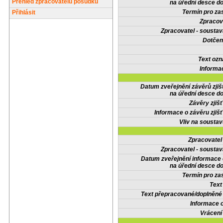
Přehled zpracovatelů posudků
na úřední desce do
Termín pro zas
Přihlásit
Zpracov
Zpracovatel - soustav
Dotčené
Text oz
Informa
Datum zveřejnění závěrů zjiš
na úřední desce do
Závěry zjišť
Informace o závěru zjišť
Vliv na sousta
Zpracovate
Zpracovatel - soustav
Datum zveřejnění informace
na úřední desce do
Termín pro zas
Text
Text přepracované/doplněn
Informace 
Vrácení