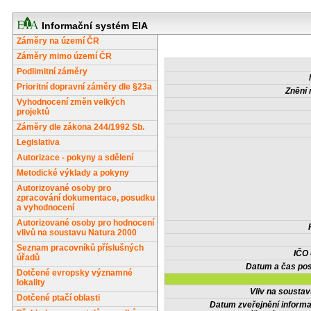
Informační systém EIA
Záměry na území ČR
Záměry mimo území ČR
Podlimitní záměry
Prioritní dopravní záměry dle §23a
Znění 
Vyhodnocení změn velkých
projektů
Záměry dle zákona 244/1992 Sb.
Legislativa
Autorizace - pokyny a sdělení
Metodické výklady a pokyny
Autorizované osoby pro
zpracování dokumentace, posudku
a vyhodnocení
Autorizované osoby pro hodnocení
vlivů na soustavu Natura 2000
Seznam pracovníků příslušných
IČO
úřadů
Datum a čas pos
Dotčené evropsky významné
lokality
Vliv na sousta
Dotčené ptačí oblasti
Datum zveřejnění inform