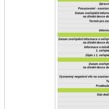
Zpraco
Posuzovatel - soustav
Datum zveřejnění infor
na úřední desce do
Termín pro zas
Inform
Datum zveřejnění informace o veřej
na úřední desce do
Informace o místě
1. veřejn
Zápis z 1. veřejn
Datum zveřejn
na úřední desce do
Významný negativní vliv na soustav
Te
Prodlouže
Stát do