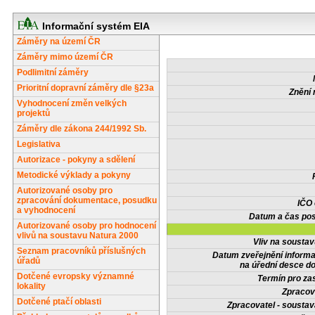
Informační systém EIA
Záměry na území ČR
Záměry mimo území ČR
Podlimitní záměry
Prioritní dopravní záměry dle §23a
Znění 
Vyhodnocení změn velkých
projektů
Záměry dle zákona 244/1992 Sb.
Legislativa
Autorizace - pokyny a sdělení
Metodické výklady a pokyny
Autorizované osoby pro
zpracování dokumentace, posudku
IČO
a vyhodnocení
Datum a čas pos
Autorizované osoby pro hodnocení
vlivů na soustavu Natura 2000
Vliv na sousta
Seznam pracovníků příslušných
Datum zveřejnění inform
úřadů
na úřední desce do
Dotčené evropsky významné
Termín pro zas
lokality
Zpracov
Dotčené ptačí oblasti
Zpracovatel - soustav