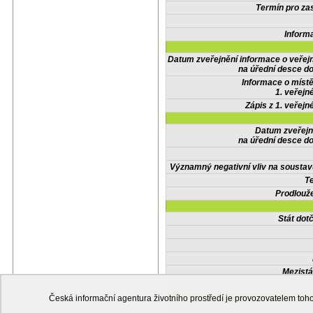
Termín pro zas
Inform
Datum zveřejnění informace o veřej
na úřední desce do
Informace o místě
1. veřejn
Zápis z 1. veřejn
Datum zveřejn
na úřední desce do
Významný negativní vliv na soustav
Te
Prodlouže
Stát do
Mezistá
Česká informační agentura životního prostředí je provozovatelem t