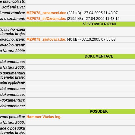
 ptačí oblasti:
Dotčené EVL:
námení záměru:
MZP078_oznameni.doc
(281 kB) - 27.04.2005 11:43:07
ce o oznámení:
MZP078_infOznam.doc
(2195 kB) - 27.04.2005 11:43:15
ZJIŠŤOVACÍ ŘÍZENÍ
ťovacího řízení
tčeného kraje:
ovacího řízení:
MZP078_zjistovaci.doc
(40 kB) - 07.10.2005 07:55:08
ovacího řízení:
vu Natura 2000:
DOKUMENTACE
l dokumentace:
a Natura 2000:
 o dokumentaci
tčeného kraje:
lání vyjádření:
 dokumentace:
é dokumentace:
o dokumentaci:
 dokumentace:
POSUDEK
vatel posudku:
Hammer Václav Ing.
a Natura 2000:
mace o posudku
tčeného kraje: