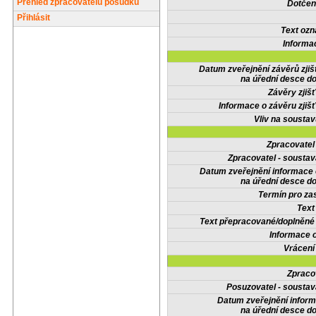
Přehled zpracovatelů posudků
Dotčené
Přihlásit
Text oz
Informa
Datum zveřejnění závěrů zjiš
na úřední desce do
Závěry zjišť
Informace o závěru zjišť
Vliv na sousta
Zpracovate
Zpracovatel - soustav
Datum zveřejnění informace
na úřední desce do
Termín pro zas
Text
Text přepracované/doplněn
Informace 
Vrácení
Zpraco
Posuzovatel - soustav
Datum zveřejnění infor
na úřední desce do