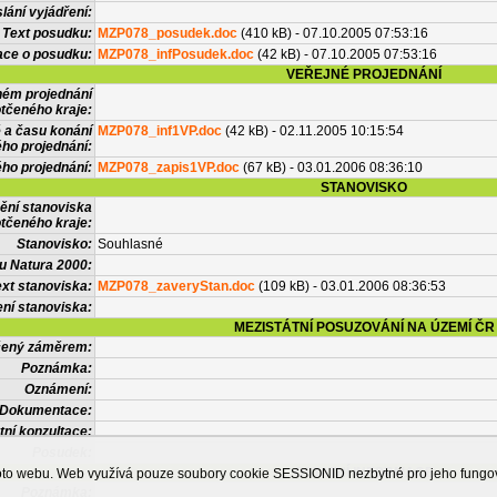
lání vyjádření:
Text posudku:
MZP078_posudek.doc
(410 kB) - 07.10.2005 07:53:16
ace o posudku:
MZP078_infPosudek.doc
(42 kB) - 07.10.2005 07:53:16
VEŘEJNÉ PROJEDNÁNÍ
ném projednání
tčeného kraje:
 a času konání
MZP078_inf1VP.doc
(42 kB) - 02.11.2005 10:15:54
ého projednání:
ého projednání:
MZP078_zapis1VP.doc
(67 kB) - 03.01.2006 08:36:10
STANOVISKO
ění stanoviska
tčeného kraje:
Stanovisko:
Souhlasné
u Natura 2000:
xt stanoviska:
MZP078_zaveryStan.doc
(109 kB) - 03.01.2006 08:36:53
ní stanoviska:
MEZISTÁTNÍ POSUZOVÁNÍ NA ÚZEMÍ ČR
tčený záměrem:
Poznámka:
Oznámení:
Dokumentace:
tní konzultace:
Posudek:
OSTATNÍ INFORMACE
ohoto webu. Web využívá pouze soubory cookie SESSIONID nezbytné pro jeho fung
Poznámka: