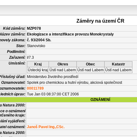
Záměry na území ČR
Kód záměru:
MZP078
Název záměru:
Ekologizace a intenzifikace provozu Monokrystaly
novely zákona:
č. 93/2004 Sb.
Stav:
Stanovisko
Podlimitní:
Zařazení:
I/7.3
Umístění:
Kraj
Okres
Obec
Katastr
Ústecký kraj
Ústí nad Labem
Ústí nad Labem
Ústí nad Labem
Příslušný úřad:
Ministerstvo životního prostředí
Oznamovatel:
Spolek pro chemickou a hutní výrobu, akciová společnost
 oznamovatele:
00011789
ledních úprav:
Tue Jan 03 08:37:00 CET 2006
OZNÁMENÍ
vu Natura 2000:
ace o oznámení
tčeného kraje:
lání vyjádření:
atel oznámení:
Janoš Pavel Ing.,CSc.
a Natura 2000: