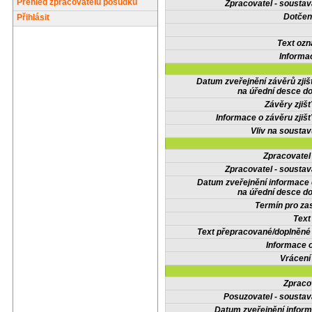
Přehled zpracovatelů posudků
Zpracovatel - soustav
Dotčené
Přihlásit
Text oz
Informa
Datum zveřejnění závěrů zjiš
na úřední desce do
Závěry zjišť
Informace o závěru zjišť
Vliv na sousta
Zpracovate
Zpracovatel - soustav
Datum zveřejnění informace
na úřední desce do
Termín pro zas
Text
Text přepracované/doplněn
Informace 
Vrácení
Zpraco
Posuzovatel - soustav
Datum zveřejnění infor