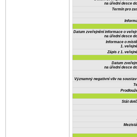
na úřední desce do
Termín pro zas
Inform
Datum zveřejnění informace o veřej
na úřední desce do
Informace o místě
1. veřejn
Zápis z 1. veřejn
Datum zveřejn
na úřední desce do
Významný negativní vliv na soustav
Te
Prodlouže
Stát do
Mezistá