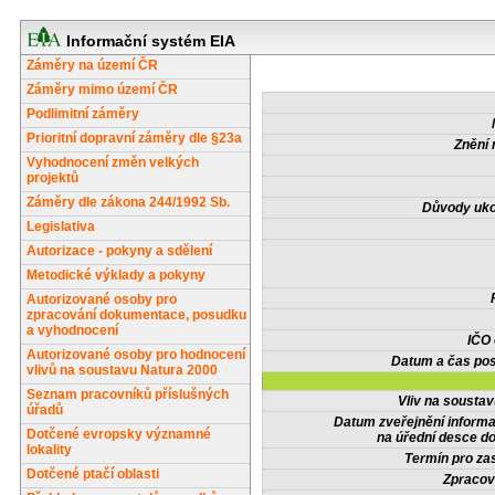
Informační systém EIA
Záměry na území ČR
Záměry mimo území ČR
Podlimitní záměry
Prioritní dopravní záměry dle §23a
Znění 
Vyhodnocení změn velkých
projektů
Záměry dle zákona 244/1992 Sb.
Důvody uko
Legislativa
Autorizace - pokyny a sdělení
Metodické výklady a pokyny
Autorizované osoby pro
zpracování dokumentace, posudku
a vyhodnocení
IČO
Autorizované osoby pro hodnocení
Datum a čas pos
vlivů na soustavu Natura 2000
Seznam pracovníků příslušných
Vliv na sousta
úřadů
Datum zveřejnění inform
Dotčené evropsky významné
na úřední desce do
lokality
Termín pro zas
Dotčené ptačí oblasti
Zpracov