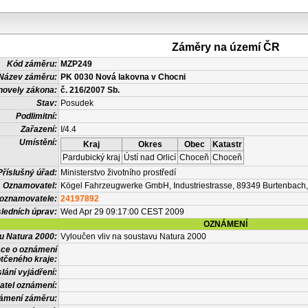
Záměry na území ČR
Kód záměru:
MZP249
Název záměru:
PK 0030 Nová lakovna v Chocni
novely zákona:
č. 216/2007 Sb.
Stav:
Posudek
Podlimitní:
Zařazení:
I/4.4
Umístění:
Kraj
Okres
Obec
Katastr
Pardubický kraj
Ústí nad Orlicí
Choceň
Choceň
Příslušný úřad:
Ministerstvo životního prostředí
Oznamovatel:
Kögel Fahrzeugwerke GmbH, Industriestrasse, 89349 Burtenbac
 oznamovatele:
24197892
ledních úprav:
Wed Apr 29 09:17:00 CEST 2009
OZNÁMENÍ
vu Natura 2000:
Vyloučen vliv na soustavu Natura 2000
ace o oznámení
tčeného kraje:
lání vyjádření:
atel oznámení:
námení záměru: