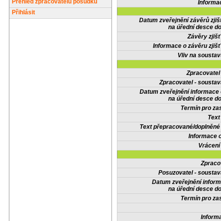
Přehled zpracovatelů posudků
Informa
Přihlásit
Datum zveřejnění závěrů zjiš
na úřední desce do
Závěry zjišť
Informace o závěru zjišť
Vliv na sousta
Zpracovate
Zpracovatel - soustav
Datum zveřejnění informace
na úřední desce do
Termín pro zas
Text
Text přepracované/doplněn
Informace 
Vrácení
Zpraco
Posuzovatel - soustav
Datum zveřejnění infor
na úřední desce do
Termín pro zas
Inform