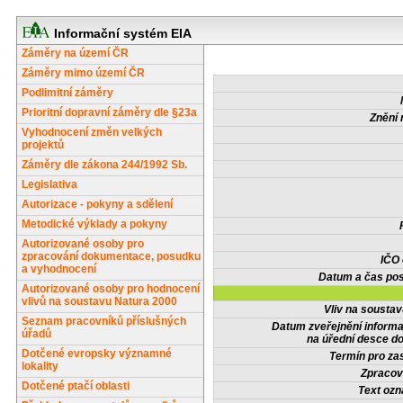
Informační systém EIA
Záměry na území ČR
Záměry mimo území ČR
Podlimitní záměry
Prioritní dopravní záměry dle §23a
Znění 
Vyhodnocení změn velkých
projektů
Záměry dle zákona 244/1992 Sb.
Legislativa
Autorizace - pokyny a sdělení
Metodické výklady a pokyny
Autorizované osoby pro
zpracování dokumentace, posudku
IČO
a vyhodnocení
Datum a čas pos
Autorizované osoby pro hodnocení
vlivů na soustavu Natura 2000
Vliv na sousta
Seznam pracovníků příslušných
Datum zveřejnění inform
úřadů
na úřední desce do
Dotčené evropsky významné
Termín pro zas
lokality
Zpracov
Dotčené ptačí oblasti
Text oz