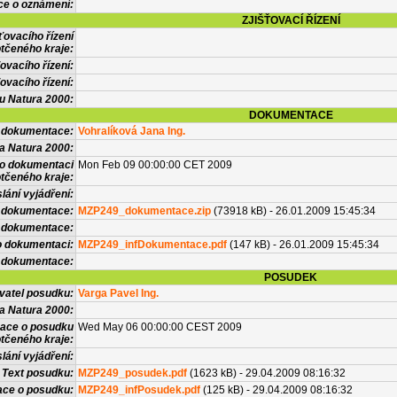
ce o oznámení:
ZJIŠŤOVACÍ ŘÍZENÍ
ťovacího řízení
tčeného kraje:
ovacího řízení:
ovacího řízení:
vu Natura 2000:
DOKUMENTACE
l dokumentace:
Vohralíková Jana Ing.
a Natura 2000:
 o dokumentaci
Mon Feb 09 00:00:00 CET 2009
tčeného kraje:
lání vyjádření:
 dokumentace:
MZP249_dokumentace.zip
(73918 kB) - 26.01.2009 15:45:34
é dokumentace:
o dokumentaci:
MZP249_infDokumentace.pdf
(147 kB) - 26.01.2009 15:45:34
 dokumentace:
POSUDEK
vatel posudku:
Varga Pavel Ing.
a Natura 2000:
mace o posudku
Wed May 06 00:00:00 CEST 2009
tčeného kraje:
lání vyjádření:
Text posudku:
MZP249_posudek.pdf
(1623 kB) - 29.04.2009 08:16:32
ace o posudku:
MZP249_infPosudek.pdf
(125 kB) - 29.04.2009 08:16:32