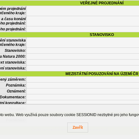
VEŘEJNÉ PROJEDNÁNÍ
ném projednání
tčeného kraje:
 a času konání
ého projednání:
ého projednání:
STANOVISKO
ění stanoviska
tčeného kraje:
Stanovisko:
u Natura 2000:
xt stanoviska:
ní stanoviska:
MEZISTÁTNÍ POSUZOVÁNÍ NA ÚZEMÍ ČR
tčený záměrem:
Poznámka:
Oznámení:
Dokumentace:
tní konzultace:
Posudek:
OSTATNÍ INFORMACE
ohoto webu. Web využívá pouze soubory cookie SESSIONID nezbytné pro jeho fung
Poznámka:
Zavřít
Česká informační agentura životního prostředí