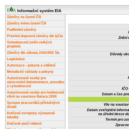
Informační systém EIA
Záměry na území ČR
Záměry mimo území ČR
Podlimitní záměry
Prioritní dopravní záměry dle §23a
Znění 
Vyhodnocení změn velkých
projektů
Záměry dle zákona 244/1992 Sb.
Důvody uko
Legislativa
Autorizace - pokyny a sdělení
Metodické výklady a pokyny
Autorizované osoby pro
zpracování dokumentace, posudku
a vyhodnocení
IČO
Autorizované osoby pro hodnocení
Datum a čas pos
vlivů na soustavu Natura 2000
Seznam pracovníků příslušných
Vliv na sousta
úřadů
Datum zveřejnění inform
Dotčené evropsky významné
na úřední desce do
lokality
Termín pro zas
Dotčené ptačí oblasti
Zpracov