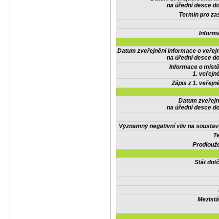
na úřední desce do
Termín pro zas
Inform
Datum zveřejnění informace o veřej
na úřední desce do
Informace o místě
1. veřejn
Zápis z 1. veřejn
Datum zveřejn
na úřední desce do
Významný negativní vliv na soustav
Te
Prodlouže
Stát do
Mezistá