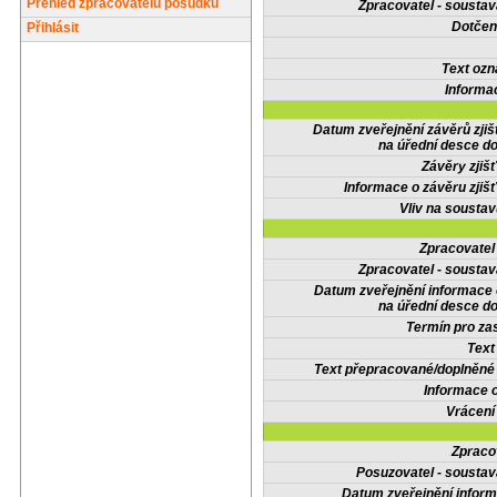
Přehled zpracovatelů posudků
Zpracovatel - soustav
Dotčené
Přihlásit
Text oz
Informa
Datum zveřejnění závěrů zjiš
na úřední desce do
Závěry zjišť
Informace o závěru zjišť
Vliv na sousta
Zpracovate
Zpracovatel - soustav
Datum zveřejnění informace
na úřední desce do
Termín pro zas
Text
Text přepracované/doplněn
Informace 
Vrácení
Zpraco
Posuzovatel - soustav
Datum zveřejnění infor