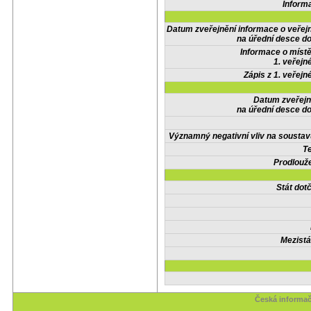
Inform
Datum zveřejnění informace o veřej
na úřední desce do
Informace o místě
1. veřejn
Zápis z 1. veřejn
Datum zveřejn
na úřední desce do
Významný negativní vliv na soustav
Te
Prodlouže
Stát do
Mezistá
Česká informač