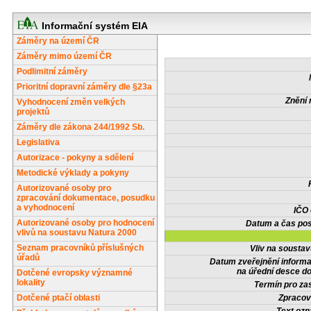
Informační systém EIA
Záměry na území ČR
Záměry mimo území ČR
Podlimitní záměry
Prioritní dopravní záměry dle §23a
Znění 
Vyhodnocení změn velkých
projektů
Záměry dle zákona 244/1992 Sb.
Legislativa
Autorizace - pokyny a sdělení
Metodické výklady a pokyny
Autorizované osoby pro
zpracování dokumentace, posudku
a vyhodnocení
IČO
Autorizované osoby pro hodnocení
Datum a čas pos
vlivů na soustavu Natura 2000
Seznam pracovníků příslušných
Vliv na sousta
úřadů
Datum zveřejnění inform
na úřední desce do
Dotčené evropsky významné
lokality
Termín pro zas
Dotčené ptačí oblasti
Zpracov