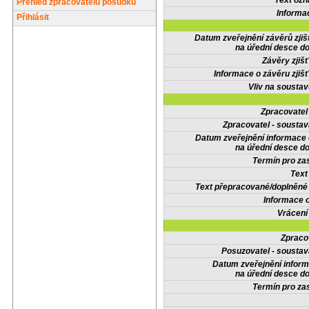
Text oz
Přehled zpracovatelů posudků
Informa
Přihlásit
Datum zveřejnění závěrů zjiš
na úřední desce do
Závěry zjišť
Informace o závěru zjišť
Vliv na sousta
Zpracovate
Zpracovatel - soustav
Datum zveřejnění informace
na úřední desce do
Termín pro zas
Text
Text přepracované/doplněn
Informace 
Vrácení
Zpraco
Posuzovatel - soustav
Datum zveřejnění infor
na úřední desce do
Termín pro zas