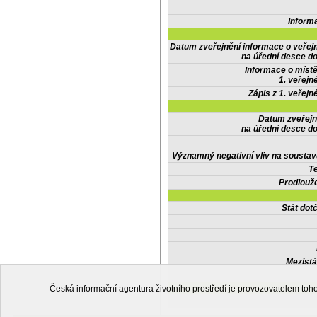
Inform
Datum zveřejnění informace o veřej
na úřední desce do
Informace o místě
1. veřejn
Zápis z 1. veřejn
Datum zveřejn
na úřední desce do
Významný negativní vliv na soustav
Te
Prodlouže
Stát do
Mezistá
Česká informační agentura životního prostředí je provozovatelem t