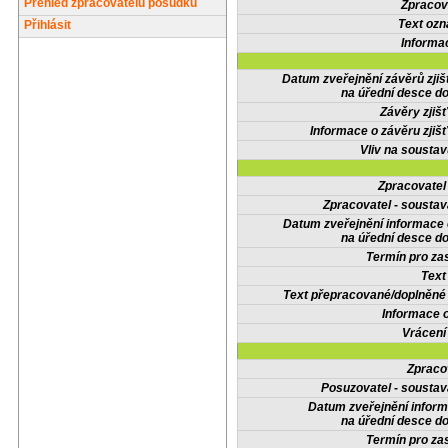
Přehled zpracovatelů posudků
Zpracov
Text oz
Přihlásit
Informa
Datum zveřejnění závěrů zjiš
na úřední desce do
Závěry zjišť
Informace o závěru zjišť
Vliv na sousta
Zpracovate
Zpracovatel - soustav
Datum zveřejnění informace
na úřední desce do
Termín pro zas
Text
Text přepracované/doplněn
Informace 
Vrácení
Zpraco
Posuzovatel - soustav
Datum zveřejnění infor
na úřední desce do
Termín pro zas