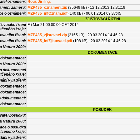
atel oznámení:
Rous Jiří Ing.
námení záměru:
MZP435_oznameni.zip
(35649 kB) - 12.12.2013 12:31:19
ce o oznámení:
MZP435_infOznam.pdf
(140 kB) - 06.01.2014 09:37:45
ZJIŠŤOVACÍ ŘÍZENÍ
ťovacího řízení
Fri Mar 21 00:00:00 CET 2014
tčeného kraje:
ovacího řízení:
MZP435_zjistovaci.zip
(2165 kB) - 20.03.2014 14:46:28
ovacího řízení:
MZP435_infZjistovaci.pdf
(108 kB) - 20.03.2014 14:46:28
vu Natura 2000:
DOKUMENTACE
l dokumentace:
a Natura 2000:
 o dokumentaci
tčeného kraje:
lání vyjádření:
 dokumentace:
é dokumentace:
o dokumentaci:
 dokumentace:
POSUDEK
vatel posudku:
a Natura 2000:
mace o posudku
tčeného kraje:
lání vyjádření: