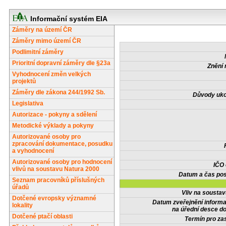
Informační systém EIA
Záměry na území ČR
Záměry mimo území ČR
Podlimitní záměry
Prioritní dopravní záměry dle §23a
Znění 
Vyhodnocení změn velkých
projektů
Záměry dle zákona 244/1992 Sb.
Důvody uko
Legislativa
Autorizace - pokyny a sdělení
Metodické výklady a pokyny
Autorizované osoby pro
zpracování dokumentace, posudku
a vyhodnocení
Autorizované osoby pro hodnocení
IČO
vlivů na soustavu Natura 2000
Datum a čas pos
Seznam pracovníků příslušných
úřadů
Vliv na sousta
Dotčené evropsky významné
Datum zveřejnění inform
lokality
na úřední desce do
Dotčené ptačí oblasti
Termín pro zas