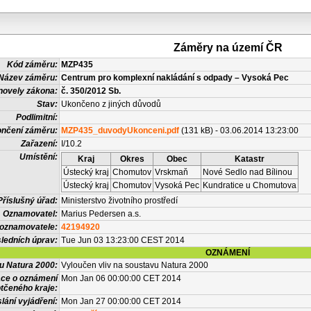
Záměry na území ČR
Kód záměru:
MZP435
Název záměru:
Centrum pro komplexní nakládání s odpady – Vysoká Pec
novely zákona:
č. 350/2012 Sb.
Stav:
Ukončeno z jiných důvodů
Podlimitní:
nčení záměru:
MZP435_duvodyUkonceni.pdf
(131 kB) - 03.06.2014 13:23:00
Zařazení:
I/10.2
Umístění:
Kraj
Okres
Obec
Katastr
Ústecký kraj
Chomutov
Vrskmaň
Nové Sedlo nad Bílinou
Ústecký kraj
Chomutov
Vysoká Pec
Kundratice u Chomutova
Příslušný úřad:
Ministerstvo životního prostředí
Oznamovatel:
Marius Pedersen a.s.
 oznamovatele:
42194920
ledních úprav:
Tue Jun 03 13:23:00 CEST 2014
OZNÁMENÍ
vu Natura 2000:
Vyloučen vliv na soustavu Natura 2000
ace o oznámení
Mon Jan 06 00:00:00 CET 2014
tčeného kraje:
lání vyjádření:
Mon Jan 27 00:00:00 CET 2014