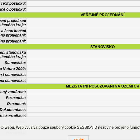
Text posudku:
ace o posudku:
VEŘEJNÉ PROJEDNÁNÍ
ném projednání
tčeného kraje:
 a času konání
ého projednání:
ého projednání:
STANOVISKO
ění stanoviska
tčeného kraje:
Stanovisko:
u Natura 2000:
xt stanoviska:
ní stanoviska:
MEZISTÁTNÍ POSUZOVÁNÍ NA ÚZEMÍ ČR
tčený záměrem:
Poznámka:
Oznámení:
Dokumentace:
tní konzultace:
Posudek:
OSTATNÍ INFORMACE
ohoto webu. Web využívá pouze soubory cookie SESSIONID nezbytné pro jeho fung
Poznámka: