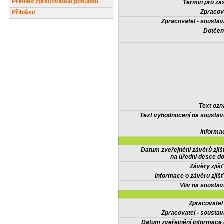
Přehled zpracovatelů posudků
Termín pro zas
Zpracov
Přihlásit
Zpracovatel - soustav
Dotčené
Text oz
Text vyhodnocení na soustav
Informa
Datum zveřejnění závěrů zjiš
na úřední desce do
Závěry zjišť
Informace o závěru zjišť
Vliv na sousta
Zpracovate
Zpracovatel - soustav
Datum zveřejnění informace