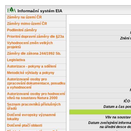
Informační systém EIA
Záměry na území ČR
Záměry mimo území ČR
Podlimitní záměry
Prioritní dopravní záměry dle §23a
Znění 
Vyhodnocení změn velkých
projektů
Záměry dle zákona 244/1992 Sb.
Legislativa
Autorizace - pokyny a sdělení
Metodické výklady a pokyny
Autorizované osoby pro
zpracování dokumentace, posudku
a vyhodnocení
Autorizované osoby pro hodnocení
vlivů na soustavu Natura 2000
IČO
Seznam pracovníků příslušných
Datum a čas pos
úřadů
Dotčené evropsky významné
Vliv na sousta
lokality
Datum zveřejnění inform
Dotčené ptačí oblasti
na úřední desce do