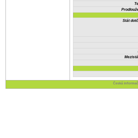
Te
Prodlouže
Stát do
Mezistá
Česká informač