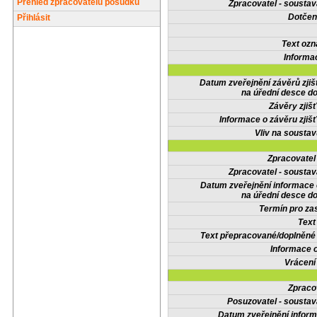
Přehled zpracovatelů posudků
Zpracovatel - soustav
Dotčené
Přihlásit
Text oz
Informa
Datum zveřejnění závěrů zjiš
na úřední desce do
Závěry zjišť
Informace o závěru zjišť
Vliv na sousta
Zpracovate
Zpracovatel - soustav
Datum zveřejnění informace
na úřední desce do
Termín pro zas
Text
Text přepracované/doplněn
Informace 
Vrácení
Zpraco
Posuzovatel - soustav
Datum zveřejnění infor