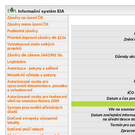
Informační systém EIA
Záměry na území ČR
Záměry mimo území ČR
Podlimitní záměry
Prioritní dopravní záměry dle §23a
Znění 
Vyhodnocení změn velkých
projektů
Záměry dle zákona 244/1992 Sb.
Důvody uko
Legislativa
Autorizace - pokyny a sdělení
Metodické výklady a pokyny
Autorizované osoby pro
zpracování dokumentace, posudku
a vyhodnocení
IČO
Autorizované osoby pro hodnocení
Datum a čas pos
vlivů na soustavu Natura 2000
Seznam pracovníků příslušných
Vliv na sousta
úřadů
Datum zveřejnění inform
Dotčené evropsky významné
na úřední desce do
lokality
Termín pro zas
Dotčené ptačí oblasti
Zpracov