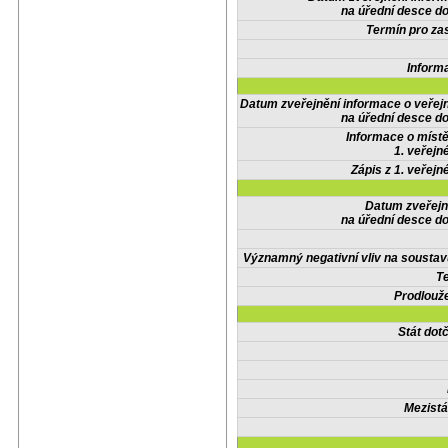
na úřední desce do
Termín pro zas
Inform
Datum zveřejnění informace o veřej
na úřední desce do
Informace o místě
1. veřejn
Zápis z 1. veřejn
Datum zveřejn
na úřední desce do
Významný negativní vliv na soustav
Te
Prodlouže
Stát do
Mezistá