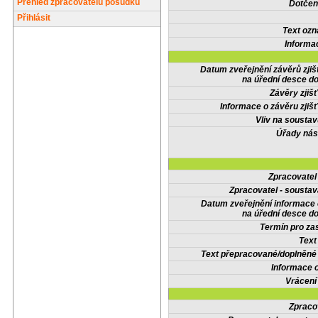
Přehled zpracovatelů posudků
Dotčené
Přihlásit
Text oz
Informa
Datum zveřejnění závěrů zjiš
na úřední desce do
Závěry zjišť
Informace o závěru zjišť
Vliv na sousta
Úřady nás
Zpracovate
Zpracovatel - soustav
Datum zveřejnění informace
na úřední desce do
Termín pro zas
Text
Text přepracované/doplněn
Informace 
Vrácení
Zpraco