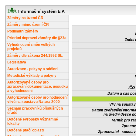
Informační systém EIA
Záměry na území ČR
Záměry mimo území ČR
Podlimitní záměry
Prioritní dopravní záměry dle §23a
Znění 
Vyhodnocení změn velkých
projektů
Záměry dle zákona 244/1992 Sb.
Legislativa
Autorizace - pokyny a sdělení
Metodické výklady a pokyny
Autorizované osoby pro
zpracování dokumentace, posudku
IČO
a vyhodnocení
Datum a čas pos
Autorizované osoby pro hodnocení
vlivů na soustavu Natura 2000
Vliv na sousta
Seznam pracovníků příslušných
Datum zveřejnění inform
úřadů
na úřední desce do
Dotčené evropsky významné
Termín pro zas
lokality
Zpracov
Dotčené ptačí oblasti
Zpracovatel - soustav