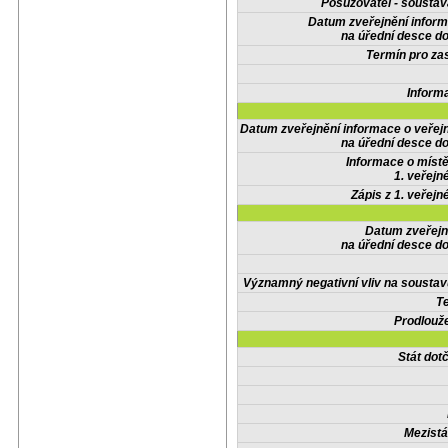
Posuzovatel - soustav
Datum zveřejnění infor
na úřední desce do
Termín pro zas
Inform
Datum zveřejnění informace o veřej
na úřední desce do
Informace o místě
1. veřejn
Zápis z 1. veřejn
Datum zveřejn
na úřední desce do
Významný negativní vliv na soustav
Te
Prodlouže
Stát do
Mezistá