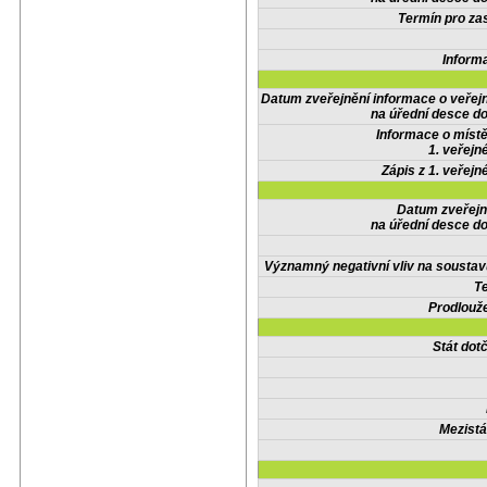
Termín pro zas
Inform
Datum zveřejnění informace o veřej
na úřední desce do
Informace o místě
1. veřejn
Zápis z 1. veřejn
Datum zveřejn
na úřední desce do
Významný negativní vliv na soustav
Te
Prodlouže
Stát do
Mezistá