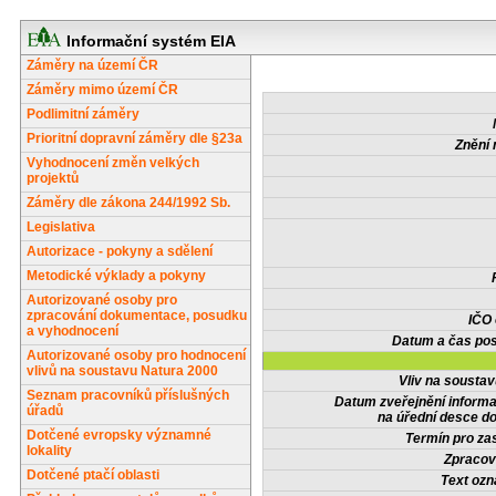
Informační systém EIA
Záměry na území ČR
Záměry mimo území ČR
Podlimitní záměry
Prioritní dopravní záměry dle §23a
Znění 
Vyhodnocení změn velkých
projektů
Záměry dle zákona 244/1992 Sb.
Legislativa
Autorizace - pokyny a sdělení
Metodické výklady a pokyny
Autorizované osoby pro
zpracování dokumentace, posudku
IČO
a vyhodnocení
Datum a čas pos
Autorizované osoby pro hodnocení
vlivů na soustavu Natura 2000
Vliv na sousta
Seznam pracovníků příslušných
Datum zveřejnění inform
úřadů
na úřední desce do
Dotčené evropsky významné
Termín pro zas
lokality
Zpracov
Dotčené ptačí oblasti
Text oz