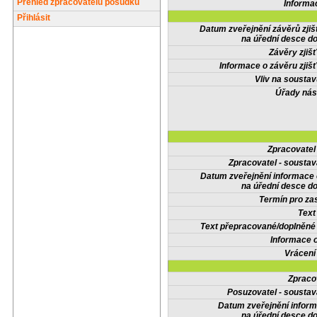
Přehled zpracovatelů posudků
Informa
Přihlásit
Datum zveřejnění závěrů zjiš
na úřední desce do
Závěry zjišť
Informace o závěru zjišť
Vliv na sousta
Úřady nás
Zpracovate
Zpracovatel - soustav
Datum zveřejnění informace
na úřední desce do
Termín pro zas
Text
Text přepracované/doplněn
Informace 
Vrácení
Zpraco
Posuzovatel - soustav
Datum zveřejnění infor
na úřední desce do