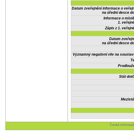
Datum zveřejnění informace o veřej
na úřední desce do
Informace o místě
1. veřejn
Zápis z 1. veřejn
Datum zveřejn
na úřední desce do
Významný negativní vliv na soustav
Te
Prodlouže
Stát do
Mezistá
Česká informač