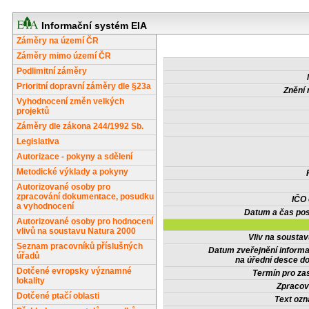
Informační systém EIA
Záměry na území ČR
Záměry mimo území ČR
Podlimitní záměry
Prioritní dopravní záměry dle §23a
Znění 
Vyhodnocení změn velkých
projektů
Záměry dle zákona 244/1992 Sb.
Legislativa
Autorizace - pokyny a sdělení
Metodické výklady a pokyny
Autorizované osoby pro
zpracování dokumentace, posudku
IČO
a vyhodnocení
Datum a čas pos
Autorizované osoby pro hodnocení
vlivů na soustavu Natura 2000
Vliv na sousta
Seznam pracovníků příslušných
Datum zveřejnění inform
úřadů
na úřední desce do
Dotčené evropsky významné
Termín pro zas
lokality
Zpracov
Dotčené ptačí oblasti
Text oz