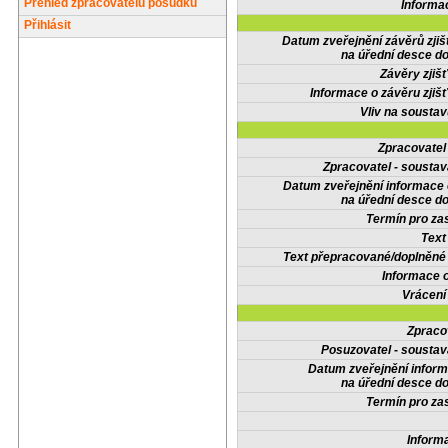
Přehled zpracovatelů posudků
Informa
Přihlásit
Datum zveřejnění závěrů zjiš
na úřední desce do
Závěry zjišť
Informace o závěru zjišť
Vliv na sousta
Zpracovate
Zpracovatel - soustav
Datum zveřejnění informace
na úřední desce do
Termín pro zas
Text
Text přepracované/doplněn
Informace 
Vrácení
Zpraco
Posuzovatel - soustav
Datum zveřejnění infor
na úřední desce do
Termín pro zas
Inform