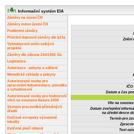
Informační systém EIA
Záměry na území ČR
Záměry mimo území ČR
Podlimitní záměry
Prioritní dopravní záměry dle §23a
Znění 
Vyhodnocení změn velkých
projektů
Záměry dle zákona 244/1992 Sb.
Legislativa
Autorizace - pokyny a sdělení
Metodické výklady a pokyny
Autorizované osoby pro
zpracování dokumentace, posudku
IČO
a vyhodnocení
Datum a čas pos
Autorizované osoby pro hodnocení
vlivů na soustavu Natura 2000
Vliv na sousta
Seznam pracovníků příslušných
Datum zveřejnění inform
úřadů
na úřední desce do
Dotčené evropsky významné
Termín pro zas
lokality
Zpracov
Dotčené ptačí oblasti
Text oz