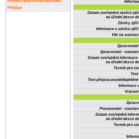
Přehled zpracovatelů posudků
Informa
Přihlásit
Datum zveřejnění závěrů zjiš
na úřední desce do
Závěry zjišť
Informace o závěru zjišť
Vliv na sousta
Zpracovate
Zpracovatel - soustav
Datum zveřejnění informace
na úřední desce do
Termín pro zas
Text
Text přepracované/doplněn
Informace 
Vrácení
Zpraco
Posuzovatel - soustav
Datum zveřejnění infor
na úřední desce do
Termín pro zas
Inform