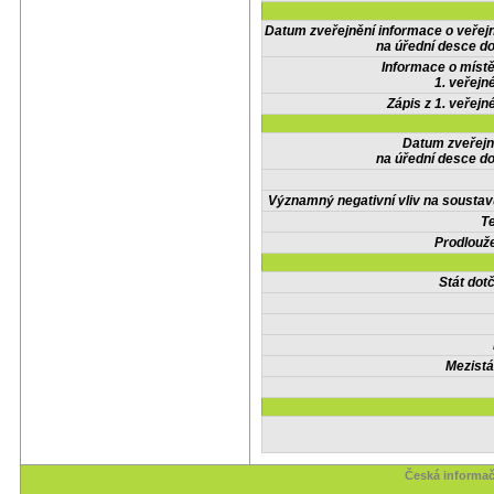
Datum zveřejnění informace o veřej
na úřední desce do
Informace o místě
1. veřejn
Zápis z 1. veřejn
Datum zveřejn
na úřední desce do
Významný negativní vliv na soustav
Te
Prodlouže
Stát do
Mezistá
Česká informač