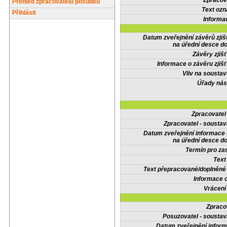
Zpracov
Přehled zpracovatelů posudků
Text oz
Přihlásit
Informa
Datum zveřejnění závěrů zjiš
na úřední desce do
Závěry zjišť
Informace o závěru zjišť
Vliv na sousta
Úřady nás
Zpracovate
Zpracovatel - soustav
Datum zveřejnění informace
na úřední desce do
Termín pro zas
Text
Text přepracované/doplněn
Informace 
Vrácení
Zpraco
Posuzovatel - soustav
Datum zveřejnění infor