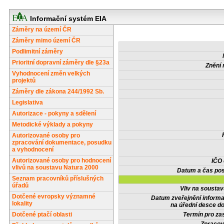
Informační systém EIA
Záměry na území ČR
Záměry mimo území ČR
Podlimitní záměry
Prioritní dopravní záměry dle §23a
Znění 
Vyhodnocení změn velkých
projektů
Záměry dle zákona 244/1992 Sb.
Legislativa
Autorizace - pokyny a sdělení
Metodické výklady a pokyny
Autorizované osoby pro
zpracování dokumentace, posudku
a vyhodnocení
Autorizované osoby pro hodnocení
IČO
vlivů na soustavu Natura 2000
Datum a čas pos
Seznam pracovníků příslušných
úřadů
Vliv na sousta
Dotčené evropsky významné
Datum zveřejnění inform
lokality
na úřední desce do
Dotčené ptačí oblasti
Termín pro zas