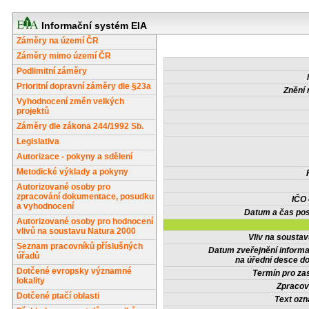
Informační systém EIA
Záměry na území ČR
Záměry mimo území ČR
Podlimitní záměry
Prioritní dopravní záměry dle §23a
Znění 
Vyhodnocení změn velkých
projektů
Záměry dle zákona 244/1992 Sb.
Legislativa
Autorizace - pokyny a sdělení
Metodické výklady a pokyny
Autorizované osoby pro
zpracování dokumentace, posudku
IČO
a vyhodnocení
Datum a čas pos
Autorizované osoby pro hodnocení
vlivů na soustavu Natura 2000
Vliv na sousta
Seznam pracovníků příslušných
Datum zveřejnění inform
úřadů
na úřední desce do
Dotčené evropsky významné
Termín pro zas
lokality
Zpracov
Dotčené ptačí oblasti
Text oz