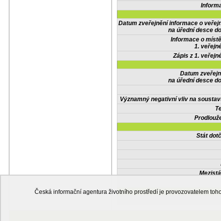
Inform
Datum zveřejnění informace o veřej
na úřední desce do
Informace o místě
1. veřejn
Zápis z 1. veřejn
Datum zveřejn
na úřední desce do
Významný negativní vliv na soustav
Te
Prodlouže
Stát do
Mezistá
Česká informační agentura životního prostředí je provozovatelem t