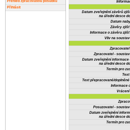
Přehled zpracovatelů posudků
Informa
Přihlásit
Datum zveřejnění závěrů zjiš
na úřední desce do
Datum nabyt
Závěry zjišť
Informace o závěru zjišť
Vliv na sousta
Zpracovate
Zpracovatel - soustav
Datum zveřejnění informace
na úřední desce do
Termín pro zas
Text
Text přepracované/doplněn
Informace 
Vrácení
Zpraco
Posuzovatel - soustav
Datum zveřejnění infor
na úřední desce do
Termín pro zas