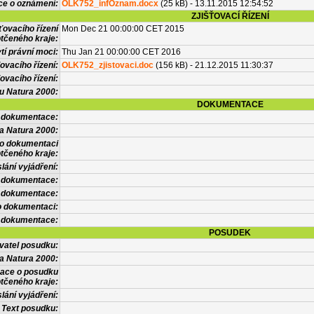
ce o oznámení:
OLK752_infOznam.docx
(25 kB) - 13.11.2015 12:54:52
ZJIŠŤOVACÍ ŘÍZENÍ
ťovacího řízení
Mon Dec 21 00:00:00 CET 2015
tčeného kraje:
í právní moci:
Thu Jan 21 00:00:00 CET 2016
ovacího řízení:
OLK752_zjistovaci.doc
(156 kB) - 21.12.2015 11:30:37
ovacího řízení:
vu Natura 2000:
DOKUMENTACE
l dokumentace:
a Natura 2000:
 o dokumentaci
tčeného kraje:
lání vyjádření:
 dokumentace:
é dokumentace:
o dokumentaci:
 dokumentace:
POSUDEK
vatel posudku:
a Natura 2000:
mace o posudku
tčeného kraje:
lání vyjádření:
Text posudku: