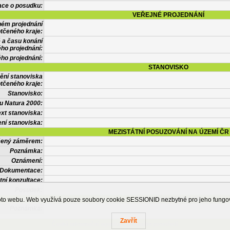
ace o posudku:
VEŘEJNÉ PROJEDNÁNÍ
ném projednání
tčeného kraje:
 a času konání
ého projednání:
ého projednání:
STANOVISKO
ění stanoviska
tčeného kraje:
Stanovisko:
u Natura 2000:
xt stanoviska:
ní stanoviska:
MEZISTÁTNÍ POSUZOVÁNÍ NA ÚZEMÍ ČR
tčený záměrem:
Poznámka:
Oznámení:
Dokumentace:
tní konzultace:
Posudek:
OSTATNÍ INFORMACE
ohoto webu. Web využívá pouze soubory cookie SESSIONID nezbytné pro jeho fung
Poznámka:
Zavřít
Česká informační agentura životního prostředí