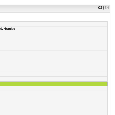
CZ
|
EN
.ú. Hranice