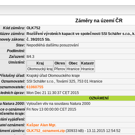
Záměry na území ČR
Kód záměru:
OLK752
Název záměru:
Rozšíření výrobních kapacit ve společnosti SSI Schäfer s.r.o., k
novely zákona:
č. 39/2015 Sb.
Stav:
Nepodléhá dalšímu posuzování
Podlimitní:
Zařazení:
II/4.3
Umístění:
Kraj
Okres
Obec
Katastr
Olomoucký kraj
Přerov
Hranice
Hranice
Příslušný úřad:
Krajský úřad Olomouckého kraje
Oznamovatel:
SSI Schäfer s.r.o., Tovární 325, 753 01 Hranice
 oznamovatele:
61060755
ledních úprav:
Mon Dec 21 11:30:37 CET 2015
OZNÁMENÍ
vu Natura 2000:
Vyloučen vliv na soustavu Natura 2000
ace o oznámení
Fri Nov 13 00:00:00 CET 2015
tčeného kraje:
lání vyjádření:
atel oznámení:
Kašpar Alan Mgr.
námení záměru:
OLK752_oznameni.zip
(30933 kB) - 13.11.2015 12:54:52