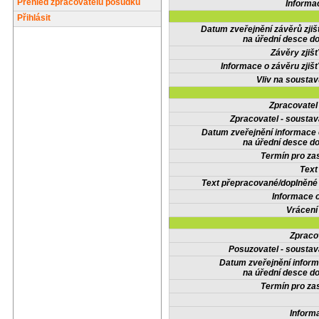
Přehled zpracovatelů posudků
Informa
Přihlásit
Datum zveřejnění závěrů zjiš
na úřední desce do
Závěry zjišť
Informace o závěru zjišť
Vliv na sousta
Zpracovate
Zpracovatel - soustav
Datum zveřejnění informace
na úřední desce do
Termín pro zas
Text
Text přepracované/doplněn
Informace 
Vrácení
Zpraco
Posuzovatel - soustav
Datum zveřejnění infor
na úřední desce do
Termín pro zas
Inform