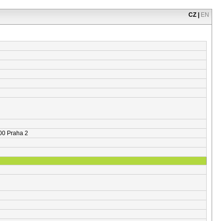
CZ
|
EN
 00 Praha 2