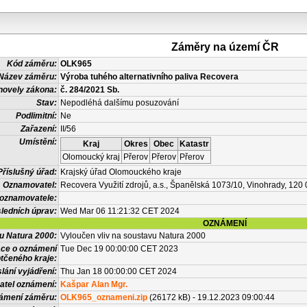
Záměry na území ČR
Kód záměru:
OLK965
Název záměru:
Výroba tuhého alternativního paliva Recovera
novely zákona:
č. 284/2021 Sb.
Stav:
Nepodléhá dalšímu posuzování
Podlimitní:
Ne
Zařazení:
II/56
Umístění:
Kraj
Okres
Obec
Katastr
Olomoucký kraj
Přerov
Přerov
Přerov
Příslušný úřad:
Krajský úřad Olomouckého kraje
Oznamovatel:
Recovera Využití zdrojů, a.s., Španělská 1073/10, Vinohrady, 120
 oznamovatele:
ledních úprav:
Wed Mar 06 11:21:32 CET 2024
OZNÁMENÍ
vu Natura 2000:
Vyloučen vliv na soustavu Natura 2000
ace o oznámení
Tue Dec 19 00:00:00 CET 2023
tčeného kraje:
lání vyjádření:
Thu Jan 18 00:00:00 CET 2024
atel oznámení:
Kašpar Alan Mgr.
námení záměru:
OLK965_oznameni.zip
(26172 kB) - 19.12.2023 09:00:44