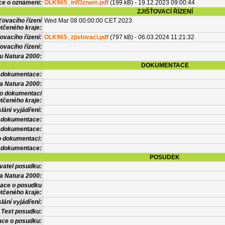
ce o oznámení:
OLK965_infOznam.pdf
(199 kB) - 19.12.2023 09:00:44
ZJIŠŤOVACÍ ŘÍZENÍ
ťovacího řízení
Wed Mar 08 00:00:00 CET 2023
tčeného kraje:
ovacího řízení:
OLK965_zjistovaci.pdf
(797 kB) - 06.03.2024 11:21:32
ovacího řízení:
vu Natura 2000:
DOKUMENTACE
l dokumentace:
a Natura 2000:
 o dokumentaci
tčeného kraje:
lání vyjádření:
 dokumentace:
é dokumentace:
o dokumentaci:
 dokumentace:
POSUDEK
vatel posudku:
a Natura 2000:
mace o posudku
tčeného kraje:
lání vyjádření:
Text posudku:
ace o posudku: