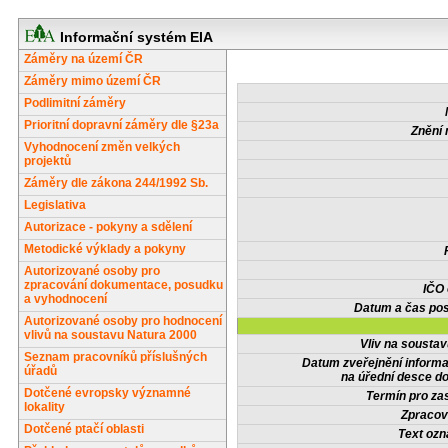
Informační systém EIA
Záměry na území ČR
Záměry mimo území ČR
Podlimitní záměry
Prioritní dopravní záměry dle §23a
Znění 
Vyhodnocení změn velkých
projektů
Záměry dle zákona 244/1992 Sb.
Legislativa
Autorizace - pokyny a sdělení
Metodické výklady a pokyny
Autorizované osoby pro
zpracování dokumentace, posudku
IČO
a vyhodnocení
Datum a čas pos
Autorizované osoby pro hodnocení
vlivů na soustavu Natura 2000
Vliv na sousta
Seznam pracovníků příslušných
Datum zveřejnění inform
úřadů
na úřední desce do
Dotčené evropsky významné
Termín pro zas
lokality
Zpracov
Dotčené ptačí oblasti
Text oz