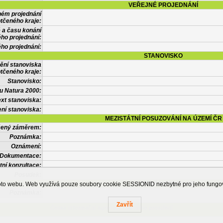
VEŘEJNÉ PROJEDNÁNÍ
ném projednání
tčeného kraje:
 a času konání
ého projednání:
ého projednání:
STANOVISKO
ění stanoviska
tčeného kraje:
Stanovisko:
u Natura 2000:
xt stanoviska:
ní stanoviska:
MEZISTÁTNÍ POSUZOVÁNÍ NA ÚZEMÍ ČR
tčený záměrem:
Poznámka:
Oznámení:
Dokumentace:
tní konzultace:
Posudek:
OSTATNÍ INFORMACE
ohoto webu. Web využívá pouze soubory cookie SESSIONID nezbytné pro jeho fung
Poznámka:
Zavřít
Česká informační agentura životního prostředí