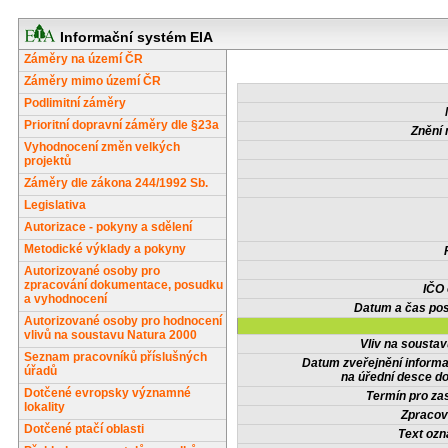
Informační systém EIA
Záměry na území ČR
Záměry mimo území ČR
Podlimitní záměry
Prioritní dopravní záměry dle §23a
Znění 
Vyhodnocení změn velkých
projektů
Záměry dle zákona 244/1992 Sb.
Legislativa
Autorizace - pokyny a sdělení
Metodické výklady a pokyny
Autorizované osoby pro
zpracování dokumentace, posudku
IČO
a vyhodnocení
Datum a čas pos
Autorizované osoby pro hodnocení
vlivů na soustavu Natura 2000
Vliv na sousta
Seznam pracovníků příslušných
Datum zveřejnění inform
úřadů
na úřední desce do
Dotčené evropsky významné
Termín pro zas
lokality
Zpracov
Dotčené ptačí oblasti
Text oz