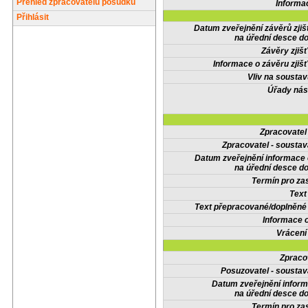
Přehled zpracovatelů posudků
Informa
Přihlásit
Datum zveřejnění závěrů zjiš
na úřední desce do
Závěry zjišť
Informace o závěru zjišť
Vliv na sousta
Úřady nás
Zpracovate
Zpracovatel - soustav
Datum zveřejnění informace
na úřední desce do
Termín pro zas
Text
Text přepracované/doplněn
Informace 
Vrácení
Zpraco
Posuzovatel - soustav
Datum zveřejnění infor
na úřední desce do
Termín pro zas