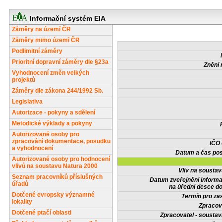
Informační systém EIA
Záměry na území ČR
Záměry mimo území ČR
Podlimitní záměry
Prioritní dopravní záměry dle §23a
Znění 
Vyhodnocení změn velkých
projektů
Záměry dle zákona 244/1992 Sb.
Legislativa
Autorizace - pokyny a sdělení
Metodické výklady a pokyny
Autorizované osoby pro
zpracování dokumentace, posudku
IČO
a vyhodnocení
Datum a čas pos
Autorizované osoby pro hodnocení
vlivů na soustavu Natura 2000
Vliv na sousta
Seznam pracovníků příslušných
Datum zveřejnění inform
úřadů
na úřední desce do
Dotčené evropsky významné
Termín pro zas
lokality
Zpracov
Dotčené ptačí oblasti
Zpracovatel - soustav