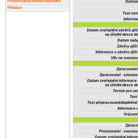
Přehled zpracovatelů posudků
Dotčené
Přihlásit
Text oz
Informa
Datum zveřejnění závěrů zjiš
na úřední desce do
Datum nabyt
Závěry zjišť
Informace o závěru zjišť
Vliv na sousta
Zpracovate
Zpracovatel - soustav
Datum zveřejnění informace
na úřední desce do
Termín pro zas
Text
Text přepracované/doplněn
Informace 
Vrácení
Zpraco
Posuzovatel - soustav
Datum zveřejnění infor