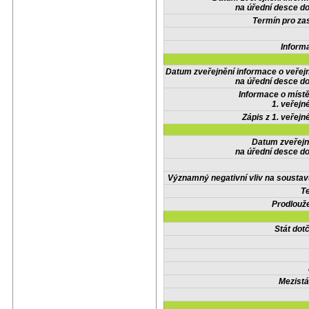
na úřední desce do
Termín pro zas
Inform
Datum zveřejnění informace o veřej
na úřední desce do
Informace o místě
1. veřejn
Zápis z 1. veřejn
Datum zveřejn
na úřední desce do
Významný negativní vliv na soustav
Te
Prodlouže
Stát do
Mezistá