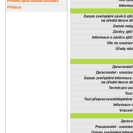
Text oz
Přehled zpracovatelů posudků
Informa
Přihlásit
Datum zveřejnění závěrů zjiš
na úřední desce do
Datum nabyt
Závěry zjišť
Informace o závěru zjišť
Vliv na sousta
Úřady nás
Zpracovate
Zpracovatel - soustav
Datum zveřejnění informace
na úřední desce do
Termín pro zas
Text
Text přepracované/doplněn
Informace 
Vrácení
Zpraco
Posuzovatel - soustav
Datum zveřejnění infor