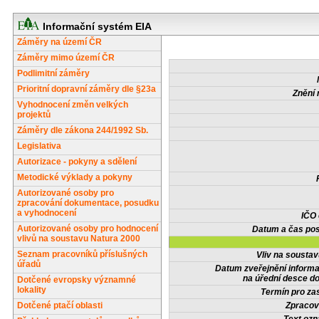
Informační systém EIA
Záměry na území ČR
Záměry mimo území ČR
Podlimitní záměry
Prioritní dopravní záměry dle §23a
Znění 
Vyhodnocení změn velkých
projektů
Záměry dle zákona 244/1992 Sb.
Legislativa
Autorizace - pokyny a sdělení
Metodické výklady a pokyny
Autorizované osoby pro
zpracování dokumentace, posudku
a vyhodnocení
IČO
Autorizované osoby pro hodnocení
Datum a čas pos
vlivů na soustavu Natura 2000
Seznam pracovníků příslušných
Vliv na sousta
úřadů
Datum zveřejnění inform
na úřední desce do
Dotčené evropsky významné
lokality
Termín pro zas
Dotčené ptačí oblasti
Zpracov