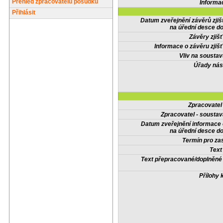
Přehled zpracovatelů posudků
Informa
Přihlásit
Datum zveřejnění závěrů zjiš
na úřední desce do
Závěry zjišť
Informace o závěru zjišť
Vliv na sousta
Úřady nás
Zpracovate
Zpracovatel - soustav
Datum zveřejnění informace
na úřední desce do
Termín pro zas
Text
Text přepracované/doplněn
Přílohy 