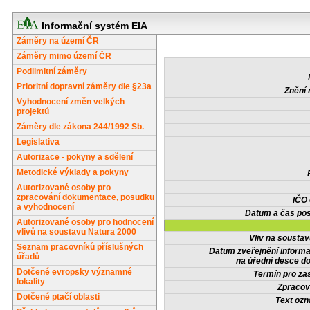
Informační systém EIA
Záměry na území ČR
Záměry mimo území ČR
Podlimitní záměry
Prioritní dopravní záměry dle §23a
Znění 
Vyhodnocení změn velkých
projektů
Záměry dle zákona 244/1992 Sb.
Legislativa
Autorizace - pokyny a sdělení
Metodické výklady a pokyny
Autorizované osoby pro
zpracování dokumentace, posudku
IČO
a vyhodnocení
Datum a čas pos
Autorizované osoby pro hodnocení
vlivů na soustavu Natura 2000
Vliv na sousta
Seznam pracovníků příslušných
Datum zveřejnění inform
úřadů
na úřední desce do
Dotčené evropsky významné
Termín pro zas
lokality
Zpracov
Dotčené ptačí oblasti
Text oz