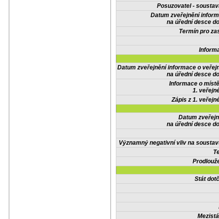
Posuzovatel - soustav
Datum zveřejnění infor
na úřední desce do
Termín pro zas
Inform
Datum zveřejnění informace o veřej
na úřední desce do
Informace o místě
1. veřejn
Zápis z 1. veřejn
Datum zveřejn
na úřední desce do
Významný negativní vliv na soustav
Te
Prodlouže
Stát do
Mezistá