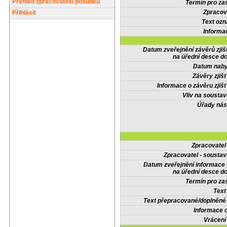
Přehled zpracovatelů posudků
Termín pro zas
Zpracov
Přihlásit
Text oz
Informa
Datum zveřejnění závěrů zjiš
na úřední desce do
Datum nabyt
Závěry zjišť
Informace o závěru zjišť
Vliv na sousta
Úřady nás
Zpracovate
Zpracovatel - soustav
Datum zveřejnění informace
na úřední desce do
Termín pro zas
Text
Text přepracované/doplněn
Informace 
Vrácení