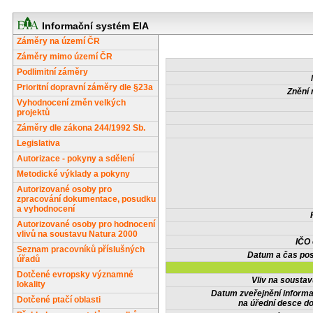
Informační systém EIA
Záměry na území ČR
Záměry mimo území ČR
Podlimitní záměry
Prioritní dopravní záměry dle §23a
Znění 
Vyhodnocení změn velkých
projektů
Záměry dle zákona 244/1992 Sb.
Legislativa
Autorizace - pokyny a sdělení
Metodické výklady a pokyny
Autorizované osoby pro
zpracování dokumentace, posudku
a vyhodnocení
Autorizované osoby pro hodnocení
vlivů na soustavu Natura 2000
IČO
Seznam pracovníků příslušných
Datum a čas pos
úřadů
Dotčené evropsky významné
Vliv na sousta
lokality
Datum zveřejnění inform
Dotčené ptačí oblasti
na úřední desce do