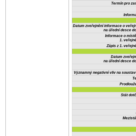
Termín pro zas
Inform
Datum zveřejnění informace o veřej
na úřední desce do
Informace o místě
1. veřejn
Zápis z 1. veřejn
Datum zveřejn
na úřední desce do
Významný negativní vliv na soustav
Te
Prodlouže
Stát do
Mezistá