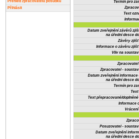
Přehled zpracovatelů posudků
Termín pro zas
Zpracov
Přihlásit
Text oz
Informa
Datum zveřejnění závěrů zjiš
na úřední desce do
Závěry zjišť
Informace o závěru zjišť
Vliv na sousta
Zpracovate
Zpracovatel - soustav
Datum zveřejnění informace
na úřední desce do
Termín pro zas
Text
Text přepracované/doplněn
Informace 
Vrácení
Zpraco
Posuzovatel - soustav
Datum zveřejnění infor
na úřední desce do