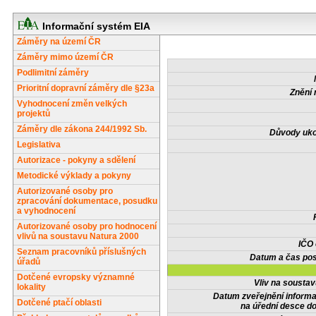
Informační systém EIA
Záměry na území ČR
Záměry mimo území ČR
Podlimitní záměry
Prioritní dopravní záměry dle §23a
Znění 
Vyhodnocení změn velkých
projektů
Záměry dle zákona 244/1992 Sb.
Důvody uko
Legislativa
Autorizace - pokyny a sdělení
Metodické výklady a pokyny
Autorizované osoby pro
zpracování dokumentace, posudku
a vyhodnocení
Autorizované osoby pro hodnocení
vlivů na soustavu Natura 2000
IČO
Seznam pracovníků příslušných
Datum a čas pos
úřadů
Dotčené evropsky významné
Vliv na sousta
lokality
Datum zveřejnění inform
Dotčené ptačí oblasti
na úřední desce do