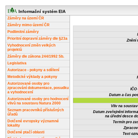
Informační systém EIA
Záměry na území ČR
Záměry mimo území ČR
Podlimitní záměry
Prioritní dopravní záměry dle §23a
Znění 
Vyhodnocení změn velkých
projektů
Záměry dle zákona 244/1992 Sb.
Legislativa
Autorizace - pokyny a sdělení
Metodické výklady a pokyny
Autorizované osoby pro
zpracování dokumentace, posudku
IČO
a vyhodnocení
Datum a čas pos
Autorizované osoby pro hodnocení
vlivů na soustavu Natura 2000
Vliv na sousta
Seznam pracovníků příslušných
Datum zveřejnění inform
úřadů
na úřední desce do
Dotčené evropsky významné
Termín pro zas
lokality
Zpracov
Dotčené ptačí oblasti
Text oz