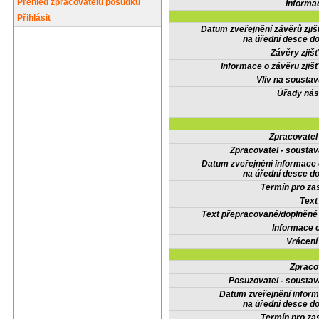
Přehled zpracovatelů posudků
Informa
Přihlásit
Datum zveřejnění závěrů zjiš
na úřední desce do
Závěry zjišť
Informace o závěru zjišť
Vliv na sousta
Úřady nás
Zpracovate
Zpracovatel - soustav
Datum zveřejnění informace
na úřední desce do
Termín pro zas
Text
Text přepracované/doplněn
Informace 
Vrácení
Zpraco
Posuzovatel - soustav
Datum zveřejnění infor
na úřední desce do
Termín pro zas