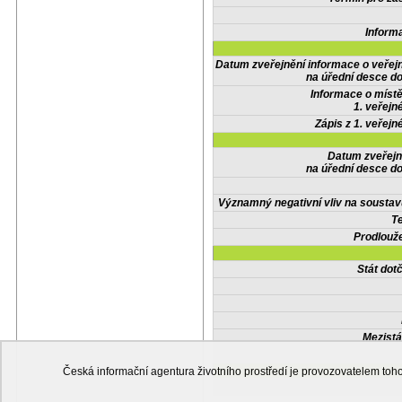
Inform
Datum zveřejnění informace o veřej
na úřední desce do
Informace o místě
1. veřejn
Zápis z 1. veřejn
Datum zveřejn
na úřední desce do
Významný negativní vliv na soustav
Te
Prodlouže
Stát do
Mezistá
Česká informační agentura životního prostředí je provozovatelem t