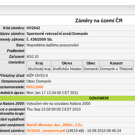
Záměry na území ČR
Kód záměru:
OV2042
Název záměru:
Sportovně rekreační areál Domanín
novely zákona:
č. 436/2009 Sb.
Stav:
Nepodléhá dalšímu posuzování
Podlimitní:
Zařazení:
II/10.10
Umístění:
Kraj
Okres
Obec
Katastr
Jihočeský kraj
Jindřichův Hradec
Domanín
Domanín u Třeboně
Příslušný úřad:
MŽP OVSS II
Oznamovatel:
Obec Domanín
 oznamovatele:
00512966
ledních úprav:
Mon Jan 17 13:34:00 CET 2011
OZNÁMENÍ
vu Natura 2000:
Vyloučen vliv na soustavu Natura 2000
ace o oznámení
Thu Sep 23 00:00:00 CEST 2010
tčeného kraje:
lání vyjádření:
atel oznámení:
Martiš Miroslav doc., RNDr., CSc.
námení záměru:
OV2042_oznameni.pdf
(19619 kB) - 16.09.2010 08:46:24