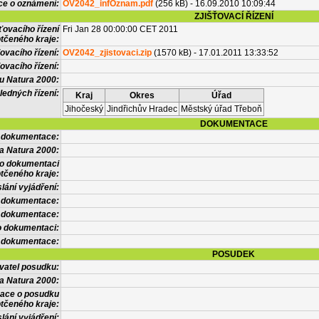
ce o oznámení:
OV2042_infOznam.pdf
(256 kB) - 16.09.2010 10:09:44
ZJIŠŤOVACÍ ŘÍZENÍ
ťovacího řízení
Fri Jan 28 00:00:00 CET 2011
tčeného kraje:
ovacího řízení:
OV2042_zjistovaci.zip
(1570 kB) - 17.01.2011 13:33:52
ovacího řízení:
vu Natura 2000:
ledných řízení:
Kraj
Okres
Úřad
Jihočeský
Jindřichův Hradec
Městský úřad Třeboň
DOKUMENTACE
l dokumentace:
a Natura 2000:
 o dokumentaci
tčeného kraje:
lání vyjádření:
 dokumentace:
é dokumentace:
o dokumentaci:
 dokumentace:
POSUDEK
vatel posudku:
a Natura 2000:
mace o posudku
tčeného kraje:
lání vyjádření: