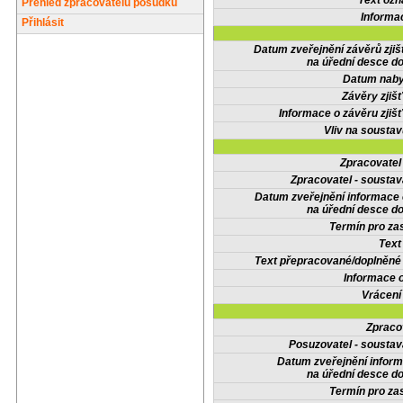
Text oz
Přehled zpracovatelů posudků
Informa
Přihlásit
Datum zveřejnění závěrů zjiš
na úřední desce do
Datum nabyt
Závěry zjišť
Informace o závěru zjišť
Vliv na sousta
Zpracovate
Zpracovatel - soustav
Datum zveřejnění informace
na úřední desce do
Termín pro zas
Text
Text přepracované/doplněn
Informace 
Vrácení
Zpraco
Posuzovatel - soustav
Datum zveřejnění infor
na úřední desce do
Termín pro zas