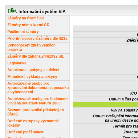
Informační systém EIA
Záměry na území ČR
Záměry mimo území ČR
Podlimitní záměry
Prioritní dopravní záměry dle §23a
Znění 
Vyhodnocení změn velkých
projektů
Záměry dle zákona 244/1992 Sb.
Legislativa
Autorizace - pokyny a sdělení
Metodické výklady a pokyny
Autorizované osoby pro
zpracování dokumentace, posudku
a vyhodnocení
IČO
Autorizované osoby pro hodnocení
Datum a čas pos
vlivů na soustavu Natura 2000
Seznam pracovníků příslušných
Vliv na sousta
úřadů
Datum zveřejnění inform
na úřední desce do
Dotčené evropsky významné
lokality
Termín pro zas
Dotčené ptačí oblasti
Zpracov