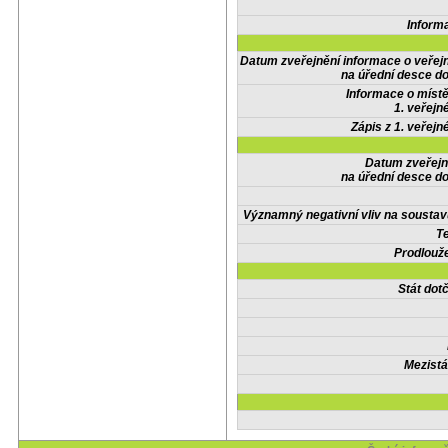
Inform
Datum zveřejnění informace o veřej
na úřední desce do
Informace o místě
1. veřejn
Zápis z 1. veřejn
Datum zveřejn
na úřední desce do
Významný negativní vliv na soustav
Te
Prodlouže
Stát do
Mezistá