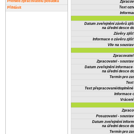
Přehled zpracovatelů posudků
Zpracov
Text oz
Přihlásit
Informa
Datum zveřejnění závěrů zjiš
na úřední desce do
Závěry zjišť
Informace o závěru zjišť
Vliv na sousta
Zpracovate
Zpracovatel - soustav
Datum zveřejnění informace
na úřední desce do
Termín pro zas
Text
Text přepracované/doplněn
Informace 
Vrácení
Zpraco
Posuzovatel - soustav
Datum zveřejnění infor
na úřední desce do
Termín pro zas