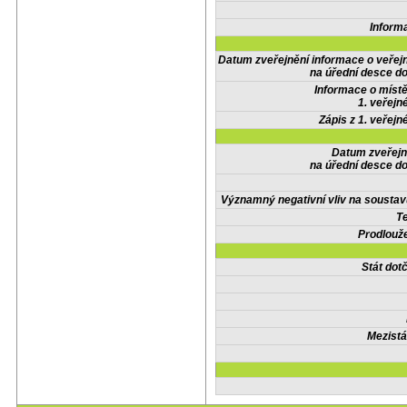
Inform
Datum zveřejnění informace o veřej
na úřední desce do
Informace o místě
1. veřejn
Zápis z 1. veřejn
Datum zveřejn
na úřední desce do
Významný negativní vliv na soustav
Te
Prodlouže
Stát do
Mezistá