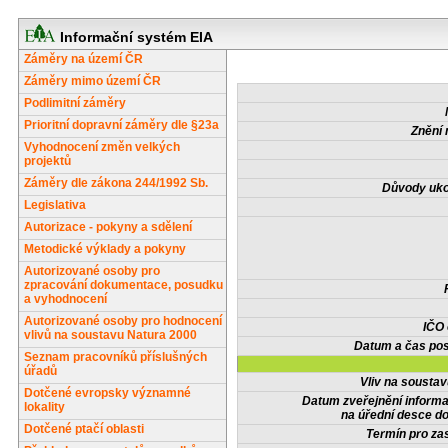
Informační systém EIA
Záměry na území ČR
Záměry mimo území ČR
Podlimitní záměry
Prioritní dopravní záměry dle §23a
Znění 
Vyhodnocení změn velkých
projektů
Záměry dle zákona 244/1992 Sb.
Důvody uko
Legislativa
Autorizace - pokyny a sdělení
Metodické výklady a pokyny
Autorizované osoby pro
zpracování dokumentace, posudku
a vyhodnocení
Autorizované osoby pro hodnocení
IČO
vlivů na soustavu Natura 2000
Datum a čas pos
Seznam pracovníků příslušných
úřadů
Vliv na sousta
Dotčené evropsky významné
Datum zveřejnění inform
lokality
na úřední desce do
Dotčené ptačí oblasti
Termín pro zas