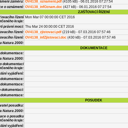
námení záměru:
OV4138_oznameni.pdf
(4105 kB) - 06.01.2016 07:27:54
ce o oznámení:
OV4138_infOznam.doc
(427 kB) - 06.01.2016 07:27:54
ZJIŠŤOVACÍ ŘÍZENÍ
ťovacího řízení
Mon Mar 07 00:00:00 CET 2016
tčeného kraje:
í právní moci:
Thu Mar 24 00:00:00 CET 2016
ovacího řízení:
OV4138_zjistovaci.pdf
(219 kB) - 07.03.2016 07:57:46
ovacího řízení:
OV4138_infZjistovaci.doc
(430 kB) - 07.03.2016 07:57:46
vu Natura 2000:
DOKUMENTACE
l dokumentace:
a Natura 2000:
 o dokumentaci
tčeného kraje:
lání vyjádření:
 dokumentace:
é dokumentace:
o dokumentaci:
 dokumentace:
POSUDEK
vatel posudku:
a Natura 2000:
mace o posudku
tčeného kraje:
lání vyjádření: