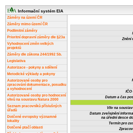
Informační systém EIA
Záměry na území ČR
Záměry mimo území ČR
Podlimitní záměry
Prioritní dopravní záměry dle §23a
Znění 
Vyhodnocení změn velkých
projektů
Záměry dle zákona 244/1992 Sb.
Legislativa
Autorizace - pokyny a sdělení
Metodické výklady a pokyny
Autorizované osoby pro
zpracování dokumentace, posudku
a vyhodnocení
IČO
Autorizované osoby pro hodnocení
Datum a čas pos
vlivů na soustavu Natura 2000
Seznam pracovníků příslušných
Vliv na sousta
úřadů
Datum zveřejnění inform
Dotčené evropsky významné
na úřední desce do
lokality
Termín pro zas
Dotčené ptačí oblasti
Zpracov