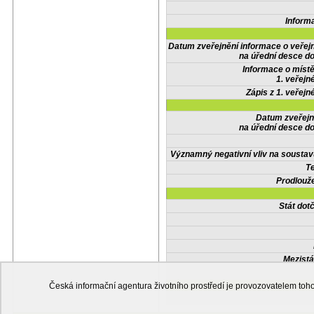
Inform
Datum zveřejnění informace o veřej
na úřední desce do
Informace o místě
1. veřejn
Zápis z 1. veřejn
Datum zveřejn
na úřední desce do
Významný negativní vliv na soustav
Te
Prodlouže
Stát do
Mezistá
Česká informační agentura životního prostředí je provozovatelem t