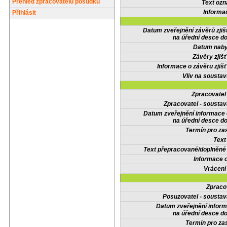
Přehled zpracovatelů posudků
Text oz
Informa
Přihlásit
Datum zveřejnění závěrů zjiš
na úřední desce do
Datum nabyt
Závěry zjišť
Informace o závěru zjišť
Vliv na sousta
Zpracovate
Zpracovatel - soustav
Datum zveřejnění informace
na úřední desce do
Termín pro zas
Text
Text přepracované/doplněn
Informace 
Vrácení
Zpraco
Posuzovatel - soustav
Datum zveřejnění infor
na úřední desce do
Termín pro zas