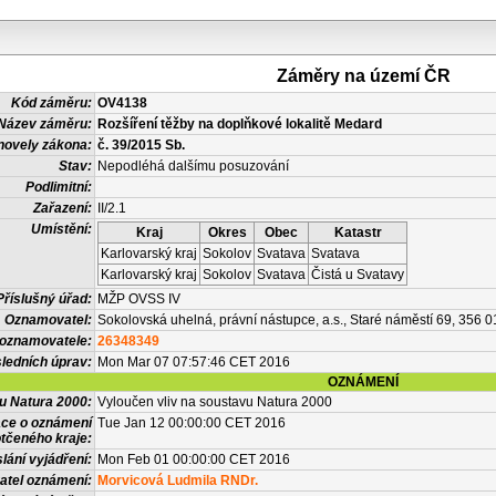
Záměry na území ČR
Kód záměru:
OV4138
Název záměru:
Rozšíření těžby na doplňkové lokalitě Medard
novely zákona:
č. 39/2015 Sb.
Stav:
Nepodléhá dalšímu posuzování
Podlimitní:
Zařazení:
II/2.1
Umístění:
Kraj
Okres
Obec
Katastr
Karlovarský kraj
Sokolov
Svatava
Svatava
Karlovarský kraj
Sokolov
Svatava
Čistá u Svatavy
Příslušný úřad:
MŽP OVSS IV
Oznamovatel:
Sokolovská uhelná, právní nástupce, a.s., Staré náměstí 69, 356 
 oznamovatele:
26348349
ledních úprav:
Mon Mar 07 07:57:46 CET 2016
OZNÁMENÍ
vu Natura 2000:
Vyloučen vliv na soustavu Natura 2000
ace o oznámení
Tue Jan 12 00:00:00 CET 2016
tčeného kraje:
lání vyjádření:
Mon Feb 01 00:00:00 CET 2016
atel oznámení:
Morvicová Ludmila RNDr.