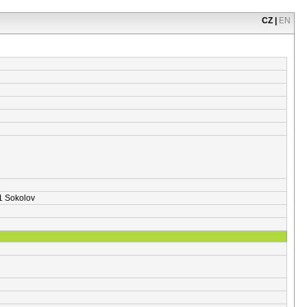
CZ
|
EN
01 Sokolov