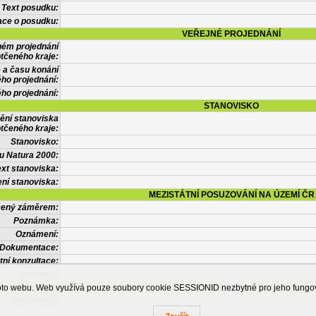
Text posudku:
ace o posudku:
VEŘEJNÉ PROJEDNÁNÍ
ném projednání
tčeného kraje:
 a času konání
ého projednání:
ého projednání:
STANOVISKO
ění stanoviska
tčeného kraje:
Stanovisko:
u Natura 2000:
xt stanoviska:
ní stanoviska:
MEZISTÁTNÍ POSUZOVÁNÍ NA ÚZEMÍ ČR
tčený záměrem:
Poznámka:
Oznámení:
Dokumentace:
tní konzultace:
Posudek:
OSTATNÍ INFORMACE
ohoto webu. Web využívá pouze soubory cookie SESSIONID nezbytné pro jeho fung
Poznámka: