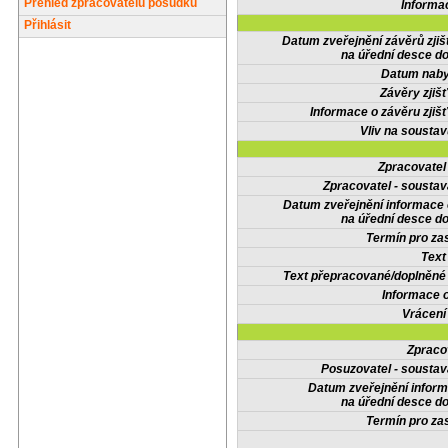
Přehled zpracovatelů posudků
Informa
Přihlásit
Datum zveřejnění závěrů zjiš
na úřední desce do
Datum nabyt
Závěry zjišť
Informace o závěru zjišť
Vliv na sousta
Zpracovate
Zpracovatel - soustav
Datum zveřejnění informace
na úřední desce do
Termín pro zas
Text
Text přepracované/doplněn
Informace 
Vrácení
Zpraco
Posuzovatel - soustav
Datum zveřejnění infor
na úřední desce do
Termín pro zas