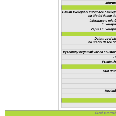
Inform
Datum zveřejnění informace o veřej
na úřední desce do
Informace o místě
1. veřejn
Zápis z 1. veřejn
Datum zveřejn
na úřední desce do
Významný negativní vliv na soustav
Te
Prodlouže
Stát do
Mezistá
Česká informač