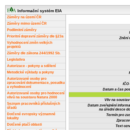
Informační systém EIA
Záměry na území ČR
Záměry mimo území ČR
Podlimitní záměry
Prioritní dopravní záměry dle §23a
Znění 
Vyhodnocení změn velkých
projektů
Záměry dle zákona 244/1992 Sb.
Legislativa
Autorizace - pokyny a sdělení
Metodické výklady a pokyny
Autorizované osoby pro
zpracování dokumentace, posudku
IČO
a vyhodnocení
Datum a čas pos
Autorizované osoby pro hodnocení
vlivů na soustavu Natura 2000
Vliv na sousta
Seznam pracovníků příslušných
Datum zveřejnění inform
úřadů
na úřední desce do
Dotčené evropsky významné
Termín pro zas
lokality
Zpracov
Dotčené ptačí oblasti
Text oz