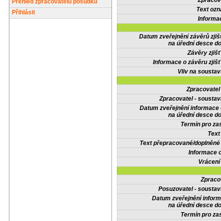
Zpracov
Přehled zpracovatelů posudků
Text oz
Přihlásit
Informa
Datum zveřejnění závěrů zjiš
na úřední desce do
Závěry zjišť
Informace o závěru zjišť
Vliv na sousta
Zpracovate
Zpracovatel - soustav
Datum zveřejnění informace
na úřední desce do
Termín pro zas
Text
Text přepracované/doplněn
Informace 
Vrácení
Zpraco
Posuzovatel - soustav
Datum zveřejnění infor
na úřední desce do
Termín pro zas