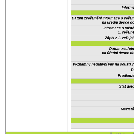
Inform
Datum zveřejnění informace o veřej
na úřední desce do
Informace o místě
1. veřejn
Zápis z 1. veřejn
Datum zveřejn
na úřední desce do
Významný negativní vliv na soustav
Te
Prodlouže
Stát do
Mezistá