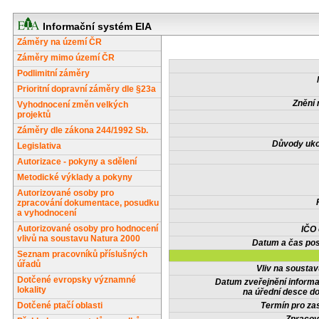
Informační systém EIA
Záměry na území ČR
Záměry mimo území ČR
Podlimitní záměry
Prioritní dopravní záměry dle §23a
Znění 
Vyhodnocení změn velkých
projektů
Záměry dle zákona 244/1992 Sb.
Důvody uko
Legislativa
Autorizace - pokyny a sdělení
Metodické výklady a pokyny
Autorizované osoby pro
zpracování dokumentace, posudku
a vyhodnocení
Autorizované osoby pro hodnocení
IČO
vlivů na soustavu Natura 2000
Datum a čas pos
Seznam pracovníků příslušných
úřadů
Vliv na sousta
Dotčené evropsky významné
Datum zveřejnění inform
lokality
na úřední desce do
Dotčené ptačí oblasti
Termín pro zas