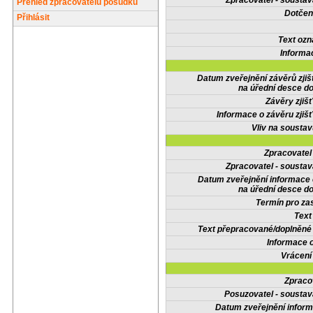
Zpracovatel - soustav
Přehled zpracovatelů posudků
Dotčené
Přihlásit
Text oz
Informa
Datum zveřejnění závěrů zjiš
na úřední desce do
Závěry zjišť
Informace o závěru zjišť
Vliv na sousta
Zpracovate
Zpracovatel - soustav
Datum zveřejnění informace
na úřední desce do
Termín pro zas
Text
Text přepracované/doplněn
Informace 
Vrácení
Zpraco
Posuzovatel - soustav
Datum zveřejnění infor