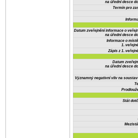
na úřední desce do
Termín pro zas
Inform
Datum zveřejnění informace o veřej
na úřední desce do
Informace o místě
1. veřejn
Zápis z 1. veřejn
Datum zveřejn
na úřední desce do
Významný negativní vliv na soustav
Te
Prodlouže
Stát do
Mezistá