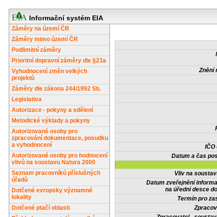
Informační systém EIA
Záměry na území ČR
Záměry mimo území ČR
Podlimitní záměry
Prioritní dopravní záměry dle §23a
Znění 
Vyhodnocení změn velkých
projektů
Záměry dle zákona 244/1992 Sb.
Legislativa
Autorizace - pokyny a sdělení
Metodické výklady a pokyny
Autorizované osoby pro
zpracování dokumentace, posudku
a vyhodnocení
IČO
Autorizované osoby pro hodnocení
Datum a čas pos
vlivů na soustavu Natura 2000
Seznam pracovníků příslušných
Vliv na sousta
úřadů
Datum zveřejnění inform
na úřední desce do
Dotčené evropsky významné
lokality
Termín pro zas
Dotčené ptačí oblasti
Zpracov