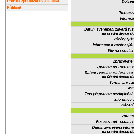
Přehled zpracovatelů posudků
Dotčené
Přihlásit
Text oz
Informa
Datum zveřejnění závěrů zjiš
na úřední desce do
Závěry zjišť
Informace o závěru zjišť
Vliv na sousta
Zpracovate
Zpracovatel - soustav
Datum zveřejnění informace
na úřední desce do
Termín pro zas
Text
Text přepracované/doplněn
Informace 
Vrácení
Zpraco
Posuzovatel - soustav
Datum zveřejnění infor
na úřední desce do