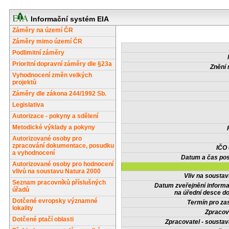
Informační systém EIA
Záměry na území ČR
Záměry mimo území ČR
Podlimitní záměry
Prioritní dopravní záměry dle §23a
Znění 
Vyhodnocení změn velkých
projektů
Záměry dle zákona 244/1992 Sb.
Legislativa
Autorizace - pokyny a sdělení
Metodické výklady a pokyny
Autorizované osoby pro
zpracování dokumentace, posudku
IČO
a vyhodnocení
Datum a čas pos
Autorizované osoby pro hodnocení
vlivů na soustavu Natura 2000
Vliv na sousta
Seznam pracovníků příslušných
Datum zveřejnění inform
úřadů
na úřední desce do
Dotčené evropsky významné
Termín pro zas
lokality
Zpracov
Dotčené ptačí oblasti
Zpracovatel - soustav