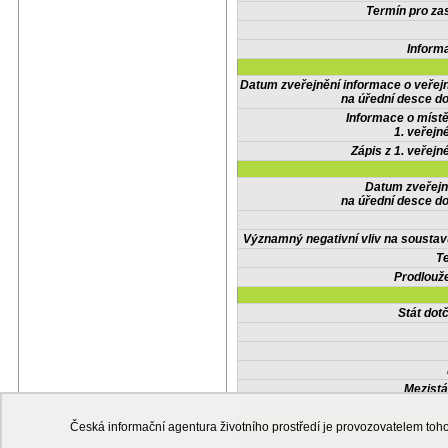
Termín pro zas
Inform
Datum zveřejnění informace o veřej
na úřední desce do
Informace o místě
1. veřejn
Zápis z 1. veřejn
Datum zveřejn
na úřední desce do
Významný negativní vliv na soustav
Te
Prodlouže
Stát do
Mezistá
Česká informační agentura životního prostředí je provozovatelem t