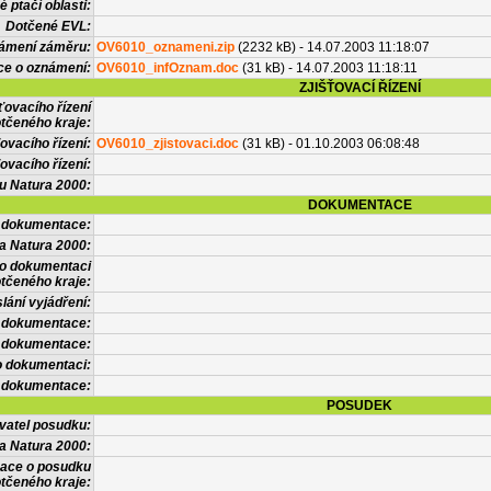
 ptačí oblasti:
Dotčené EVL:
námení záměru:
OV6010_oznameni.zip
(2232 kB) - 14.07.2003 11:18:07
ce o oznámení:
OV6010_infOznam.doc
(31 kB) - 14.07.2003 11:18:11
ZJIŠŤOVACÍ ŘÍZENÍ
ťovacího řízení
tčeného kraje:
ovacího řízení:
OV6010_zjistovaci.doc
(31 kB) - 01.10.2003 06:08:48
ovacího řízení:
vu Natura 2000:
DOKUMENTACE
l dokumentace:
a Natura 2000:
 o dokumentaci
tčeného kraje:
lání vyjádření:
 dokumentace:
é dokumentace:
o dokumentaci:
 dokumentace:
POSUDEK
vatel posudku:
a Natura 2000:
mace o posudku
tčeného kraje: