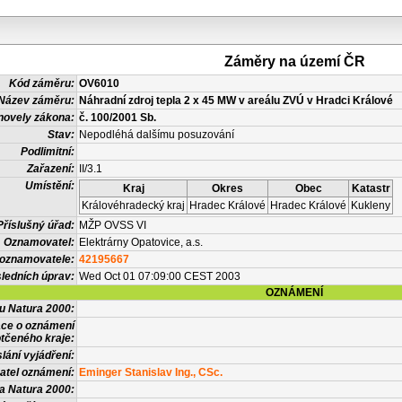
Záměry na území ČR
Kód záměru:
OV6010
Název záměru:
Náhradní zdroj tepla 2 x 45 MW v areálu ZVÚ v Hradci Králové
novely zákona:
č. 100/2001 Sb.
Stav:
Nepodléhá dalšímu posuzování
Podlimitní:
Zařazení:
II/3.1
Umístění:
Kraj
Okres
Obec
Katastr
Královéhradecký kraj
Hradec Králové
Hradec Králové
Kukleny
Příslušný úřad:
MŽP OVSS VI
Oznamovatel:
Elektrárny Opatovice, a.s.
 oznamovatele:
42195667
ledních úprav:
Wed Oct 01 07:09:00 CEST 2003
OZNÁMENÍ
vu Natura 2000:
ace o oznámení
tčeného kraje:
lání vyjádření:
atel oznámení:
Eminger Stanislav Ing., CSc.
a Natura 2000: