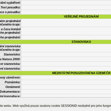
lání vyjádření:
Text posudku:
ace o posudku:
VEŘEJNÉ PROJEDNÁNÍ
ném projednání
tčeného kraje:
 a času konání
ého projednání:
ého projednání:
STANOVISKO
ění stanoviska
tčeného kraje:
Stanovisko:
u Natura 2000:
xt stanoviska:
ní stanoviska:
MEZISTÁTNÍ POSUZOVÁNÍ NA ÚZEMÍ ČR
tčený záměrem:
Poznámka:
Oznámení:
Dokumentace:
tní konzultace:
Posudek:
OSTATNÍ INFORMACE
ohoto webu. Web využívá pouze soubory cookie SESSIONID nezbytné pro jeho fung
Poznámka: