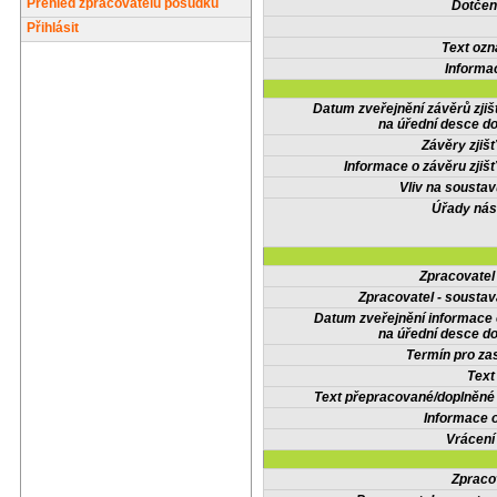
Přehled zpracovatelů posudků
Dotčené
Přihlásit
Text oz
Informa
Datum zveřejnění závěrů zjiš
na úřední desce do
Závěry zjišť
Informace o závěru zjišť
Vliv na sousta
Úřady nás
Zpracovate
Zpracovatel - soustav
Datum zveřejnění informace
na úřední desce do
Termín pro zas
Text
Text přepracované/doplněn
Informace 
Vrácení
Zpraco