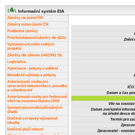
Informační systém EIA
Záměry na území ČR
Záměry mimo území ČR
Podlimitní záměry
Prioritní dopravní záměry dle §23a
Znění 
Vyhodnocení změn velkých
projektů
Záměry dle zákona 244/1992 Sb.
Legislativa
Autorizace - pokyny a sdělení
Metodické výklady a pokyny
Autorizované osoby pro
zpracování dokumentace, posudku
IČO
a vyhodnocení
Datum a čas pos
Autorizované osoby pro hodnocení
vlivů na soustavu Natura 2000
Vliv na sousta
Seznam pracovníků příslušných
Datum zveřejnění inform
úřadů
na úřední desce do
Dotčené evropsky významné
Termín pro zas
lokality
Zpracov
Dotčené ptačí oblasti
Zpracovatel - soustav