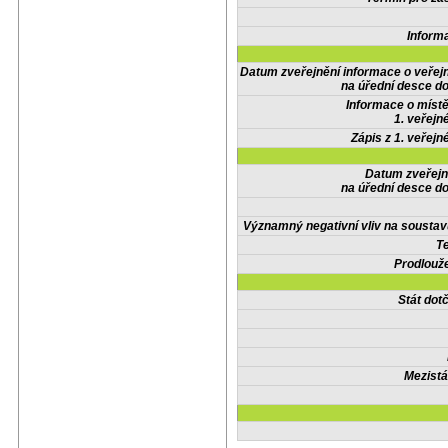
Inform
Datum zveřejnění informace o veřej
na úřední desce do
Informace o místě
1. veřejn
Zápis z 1. veřejn
Datum zveřejn
na úřední desce do
Významný negativní vliv na soustav
Te
Prodlouže
Stát do
Mezistá