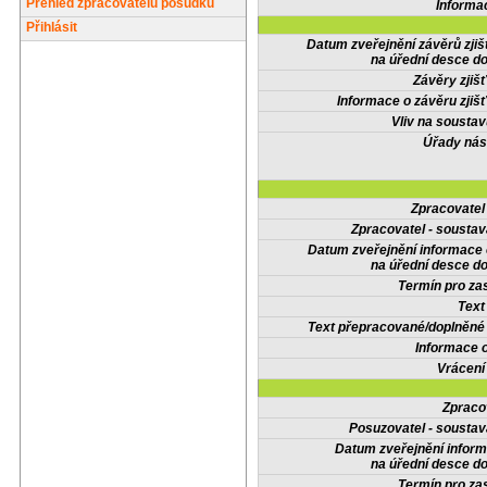
Přehled zpracovatelů posudků
Informa
Přihlásit
Datum zveřejnění závěrů zjiš
na úřední desce do
Závěry zjišť
Informace o závěru zjišť
Vliv na sousta
Úřady nás
Zpracovate
Zpracovatel - soustav
Datum zveřejnění informace
na úřední desce do
Termín pro zas
Text
Text přepracované/doplněn
Informace 
Vrácení
Zpraco
Posuzovatel - soustav
Datum zveřejnění infor
na úřední desce do
Termín pro zas