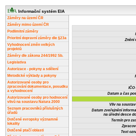
Informační systém EIA
Záměry na území ČR
Záměry mimo území ČR
Podlimitní záměry
Prioritní dopravní záměry dle §23a
Znění 
Vyhodnocení změn velkých
projektů
Záměry dle zákona 244/1992 Sb.
Legislativa
Autorizace - pokyny a sdělení
Metodické výklady a pokyny
Autorizované osoby pro
zpracování dokumentace, posudku
IČO
a vyhodnocení
Datum a čas pos
Autorizované osoby pro hodnocení
vlivů na soustavu Natura 2000
Vliv na sousta
Seznam pracovníků příslušných
Datum zveřejnění inform
úřadů
na úřední desce do
Dotčené evropsky významné
Termín pro zas
lokality
Zpracov
Dotčené ptačí oblasti
Text oz