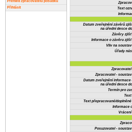
Přehled zpracovatelů posudků
Zpracov
Přihlásit
Text oz
Informa
Datum zveřejnění závěrů zjiš
na úřední desce do
Závěry zjišť
Informace o závěru zjišť
Vliv na sousta
Úřady nás
Zpracovate
Zpracovatel - soustav
Datum zveřejnění informace
na úřední desce do
Termín pro zas
Text
Text přepracované/doplněn
Informace 
Vrácení
Zpraco
Posuzovatel - soustav