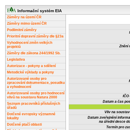
Informační systém EIA
Záměry na území ČR
Záměry mimo území ČR
Podlimitní záměry
Prioritní dopravní záměry dle §23a
Vyhodnocení změn velkých
Znění 
projektů
Záměry dle zákona 244/1992 Sb.
Legislativa
Autorizace - pokyny a sdělení
Metodické výklady a pokyny
Autorizované osoby pro
zpracování dokumentace, posudku
a vyhodnocení
Autorizované osoby pro hodnocení
IČO
vlivů na soustavu Natura 2000
Datum a čas pos
Seznam pracovníků příslušných
úřadů
Vliv na sousta
Dotčené evropsky významné
Datum zveřejnění inform
lokality
na úřední desce do
Dotčené ptačí oblasti
Termín pro zas