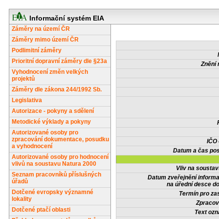
Informační systém EIA
Záměry na území ČR
Záměry mimo území ČR
Podlimitní záměry
Prioritní dopravní záměry dle §23a
Znění 
Vyhodnocení změn velkých
projektů
Záměry dle zákona 244/1992 Sb.
Legislativa
Autorizace - pokyny a sdělení
Metodické výklady a pokyny
Autorizované osoby pro
zpracování dokumentace, posudku
IČO
a vyhodnocení
Datum a čas pos
Autorizované osoby pro hodnocení
vlivů na soustavu Natura 2000
Vliv na sousta
Seznam pracovníků příslušných
Datum zveřejnění inform
úřadů
na úřední desce do
Dotčené evropsky významné
Termín pro zas
lokality
Zpracov
Dotčené ptačí oblasti
Text oz