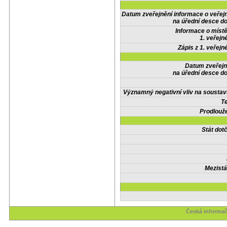
Datum zveřejnění informace o veřej
na úřední desce do
Informace o místě
1. veřejn
Zápis z 1. veřejn
Datum zveřejn
na úřední desce do
Významný negativní vliv na soustav
Te
Prodlouže
Stát do
Mezistá
Česká informač