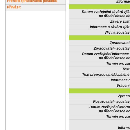
Přehled zpracovatelů posudků
Informa
Přihlásit
Datum zveřejnění závěrů zjiš
na úřední desce do
Závěry zjišť
Informace o závěru zjišť
Vliv na sousta
Zpracovate
Zpracovatel - soustav
Datum zveřejnění informace
na úřední desce do
Termín pro zas
Text
Text přepracované/doplněn
Informace 
Vrácení
Zpraco
Posuzovatel - soustav
Datum zveřejnění infor
na úřední desce do
Termín pro zas
Inform