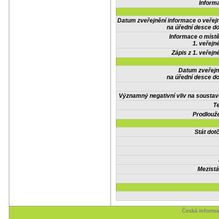
Inform
Datum zveřejnění informace o veřej
na úřední desce do
Informace o místě
1. veřejn
Zápis z 1. veřejn
Datum zveřejn
na úřední desce do
Významný negativní vliv na soustav
Te
Prodlouže
Stát do
Mezistá
Česká informa