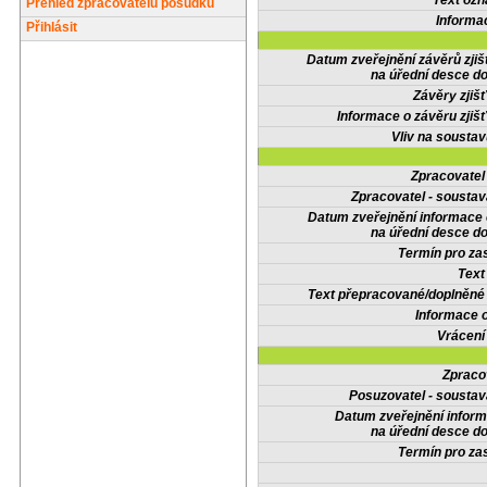
Text oz
Přehled zpracovatelů posudků
Informa
Přihlásit
Datum zveřejnění závěrů zjiš
na úřední desce do
Závěry zjišť
Informace o závěru zjišť
Vliv na sousta
Zpracovate
Zpracovatel - soustav
Datum zveřejnění informace
na úřední desce do
Termín pro zas
Text
Text přepracované/doplněn
Informace 
Vrácení
Zpraco
Posuzovatel - soustav
Datum zveřejnění infor
na úřední desce do
Termín pro zas