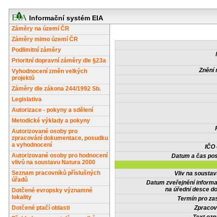
Informační systém EIA
Záměry na území ČR
Záměry mimo území ČR
Podlimitní záměry
Prioritní dopravní záměry dle §23a
Znění 
Vyhodnocení změn velkých
projektů
Záměry dle zákona 244/1992 Sb.
Legislativa
Autorizace - pokyny a sdělení
Metodické výklady a pokyny
Autorizované osoby pro
zpracování dokumentace, posudku
a vyhodnocení
IČO
Autorizované osoby pro hodnocení
Datum a čas pos
vlivů na soustavu Natura 2000
Seznam pracovníků příslušných
Vliv na sousta
úřadů
Datum zveřejnění inform
na úřední desce do
Dotčené evropsky významné
lokality
Termín pro zas
Dotčené ptačí oblasti
Zpracov