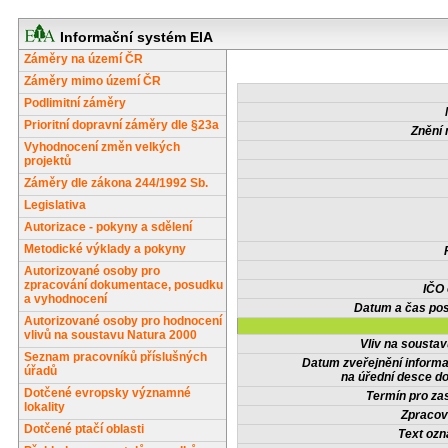
Informační systém EIA
Záměry na území ČR
Záměry mimo území ČR
Podlimitní záměry
Prioritní dopravní záměry dle §23a
Znění 
Vyhodnocení změn velkých
projektů
Záměry dle zákona 244/1992 Sb.
Legislativa
Autorizace - pokyny a sdělení
Metodické výklady a pokyny
Autorizované osoby pro
zpracování dokumentace, posudku
IČO
a vyhodnocení
Datum a čas pos
Autorizované osoby pro hodnocení
vlivů na soustavu Natura 2000
Vliv na sousta
Seznam pracovníků příslušných
Datum zveřejnění inform
úřadů
na úřední desce do
Dotčené evropsky významné
Termín pro zas
lokality
Zpracov
Dotčené ptačí oblasti
Text oz