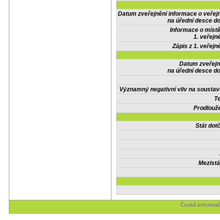
Datum zveřejnění informace o veřej
na úřední desce do
Informace o místě
1. veřejn
Zápis z 1. veřejn
Datum zveřejn
na úřední desce do
Významný negativní vliv na soustav
Te
Prodlouže
Stát do
Mezistá
Česká informač