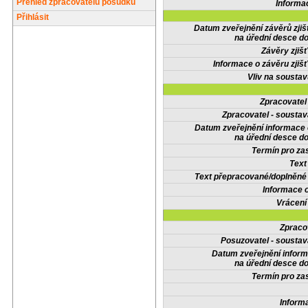
Přehled zpracovatelů posudků
Informa
Přihlásit
Datum zveřejnění závěrů zjiš
na úřední desce do
Závěry zjišť
Informace o závěru zjišť
Vliv na sousta
Zpracovate
Zpracovatel - soustav
Datum zveřejnění informace
na úřední desce do
Termín pro zas
Text
Text přepracované/doplněn
Informace 
Vrácení
Zpraco
Posuzovatel - soustav
Datum zveřejnění infor
na úřední desce do
Termín pro zas
Inform