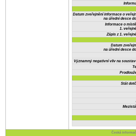
Inform
Datum zveřejnění informace o veřej
na úřední desce do
Informace o místě
1. veřejn
Zápis z 1. veřejn
Datum zveřejn
na úřední desce do
Významný negativní vliv na soustav
Te
Prodlouže
Stát do
Mezistá
Česká informač