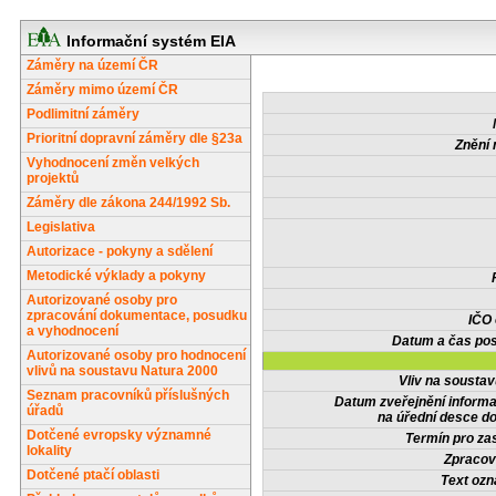
Informační systém EIA
Záměry na území ČR
Záměry mimo území ČR
Podlimitní záměry
Prioritní dopravní záměry dle §23a
Znění 
Vyhodnocení změn velkých
projektů
Záměry dle zákona 244/1992 Sb.
Legislativa
Autorizace - pokyny a sdělení
Metodické výklady a pokyny
Autorizované osoby pro
zpracování dokumentace, posudku
IČO
a vyhodnocení
Datum a čas pos
Autorizované osoby pro hodnocení
vlivů na soustavu Natura 2000
Vliv na sousta
Seznam pracovníků příslušných
Datum zveřejnění inform
úřadů
na úřední desce do
Dotčené evropsky významné
Termín pro zas
lokality
Zpracov
Dotčené ptačí oblasti
Text oz