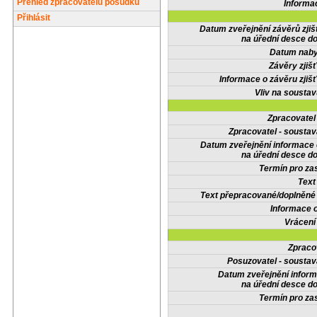
Přehled zpracovatelů posudků
Informa
Přihlásit
Datum zveřejnění závěrů zjiš
na úřední desce do
Datum nabyt
Závěry zjišť
Informace o závěru zjišť
Vliv na sousta
Zpracovate
Zpracovatel - soustav
Datum zveřejnění informace
na úřední desce do
Termín pro zas
Text
Text přepracované/doplněn
Informace 
Vrácení
Zpraco
Posuzovatel - soustav
Datum zveřejnění infor
na úřední desce do
Termín pro zas