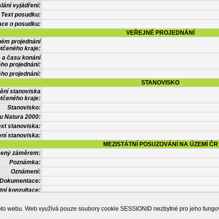
lání vyjádření:
Text posudku:
ace o posudku:
VEŘEJNÉ PROJEDNÁNÍ
ném projednání
tčeného kraje:
 a času konání
ého projednání:
ého projednání:
STANOVISKO
ění stanoviska
tčeného kraje:
Stanovisko:
u Natura 2000:
xt stanoviska:
ní stanoviska:
MEZISTÁTNÍ POSUZOVÁNÍ NA ÚZEMÍ ČR
tčený záměrem:
Poznámka:
Oznámení:
Dokumentace:
tní konzultace:
Posudek:
OSTATNÍ INFORMACE
ohoto webu. Web využívá pouze soubory cookie SESSIONID nezbytné pro jeho fung
Poznámka: