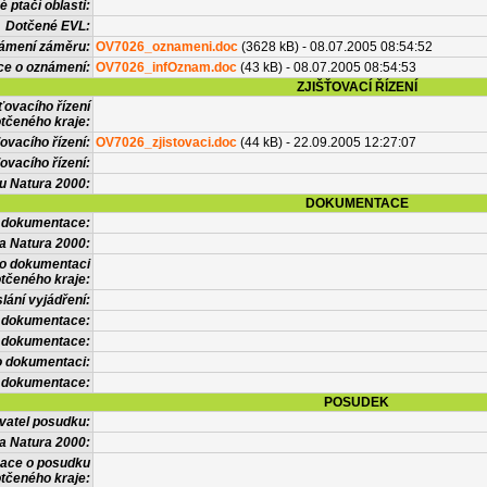
 ptačí oblasti:
Dotčené EVL:
námení záměru:
OV7026_oznameni.doc
(3628 kB) - 08.07.2005 08:54:52
ce o oznámení:
OV7026_infOznam.doc
(43 kB) - 08.07.2005 08:54:53
ZJIŠŤOVACÍ ŘÍZENÍ
ťovacího řízení
tčeného kraje:
ovacího řízení:
OV7026_zjistovaci.doc
(44 kB) - 22.09.2005 12:27:07
ovacího řízení:
vu Natura 2000:
DOKUMENTACE
l dokumentace:
a Natura 2000:
 o dokumentaci
tčeného kraje:
lání vyjádření:
 dokumentace:
é dokumentace:
o dokumentaci:
 dokumentace:
POSUDEK
vatel posudku:
a Natura 2000:
mace o posudku
tčeného kraje: