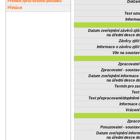
Přehled zpracovatelů posudků
Dotčené
Přihlásit
Text oz
Informa
Datum zveřejnění závěrů zjiš
na úřední desce do
Závěry zjišť
Informace o závěru zjišť
Vliv na sousta
Zpracovate
Zpracovatel - soustav
Datum zveřejnění informace
na úřední desce do
Termín pro zas
Text
Text přepracované/doplněn
Informace 
Vrácení
Zpraco
Posuzovatel - soustav
Datum zveřejnění infor
na úřední desce do