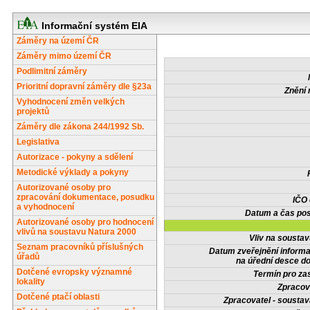
Informační systém EIA
Záměry na území ČR
Záměry mimo území ČR
Podlimitní záměry
Prioritní dopravní záměry dle §23a
Znění 
Vyhodnocení změn velkých
projektů
Záměry dle zákona 244/1992 Sb.
Legislativa
Autorizace - pokyny a sdělení
Metodické výklady a pokyny
Autorizované osoby pro
zpracování dokumentace, posudku
IČO
a vyhodnocení
Datum a čas pos
Autorizované osoby pro hodnocení
vlivů na soustavu Natura 2000
Vliv na sousta
Seznam pracovníků příslušných
Datum zveřejnění inform
úřadů
na úřední desce do
Dotčené evropsky významné
Termín pro zas
lokality
Zpracov
Dotčené ptačí oblasti
Zpracovatel - soustav