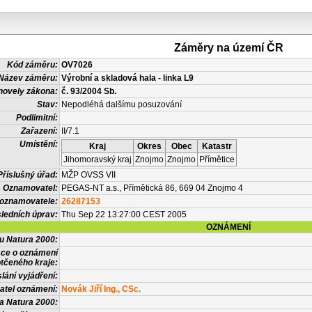
Záměry na území ČR
Kód záměru:
OV7026
Název záměru:
Výrobní a skladová hala - linka L9
novely zákona:
č. 93/2004 Sb.
Stav:
Nepodléhá dalšímu posuzování
Podlimitní:
Zařazení:
II/7.1
Umístění:
Kraj
Okres
Obec
Katastr
Jihomoravský kraj
Znojmo
Znojmo
Přímětice
Příslušný úřad:
MŽP OVSS VII
Oznamovatel:
PEGAS-NT a.s., Přímětická 86, 669 04 Znojmo 4
 oznamovatele:
26287153
ledních úprav:
Thu Sep 22 13:27:00 CEST 2005
OZNÁMENÍ
vu Natura 2000:
ace o oznámení
tčeného kraje:
lání vyjádření:
atel oznámení:
Novák Jiří Ing., CSc.
a Natura 2000: