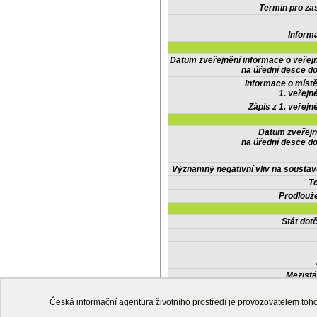
Termín pro zas
Inform
Datum zveřejnění informace o veřej
na úřední desce do
Informace o místě
1. veřejn
Zápis z 1. veřejn
Datum zveřejn
na úřední desce do
Významný negativní vliv na soustav
Te
Prodlouže
Stát do
Mezistá
Česká informační agentura životního prostředí je provozovatelem t