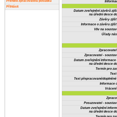
Přehled zpracovatelů posudků
Informa
Přihlásit
Datum zveřejnění závěrů zjiš
na úřední desce do
Závěry zjišť
Informace o závěru zjišť
Vliv na sousta
Úřady nás
Zpracovate
Zpracovatel - soustav
Datum zveřejnění informace
na úřední desce do
Termín pro zas
Text
Text přepracované/doplněn
Informace 
Vrácení
Zpraco
Posuzovatel - soustav
Datum zveřejnění infor
na úřední desce do
Termín pro zas