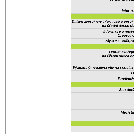
Inform
Datum zveřejnění informace o veřej
na úřední desce do
Informace o místě
1. veřejn
Zápis z 1. veřejn
Datum zveřejn
na úřední desce do
Významný negativní vliv na soustav
Te
Prodlouže
Stát do
Mezistá