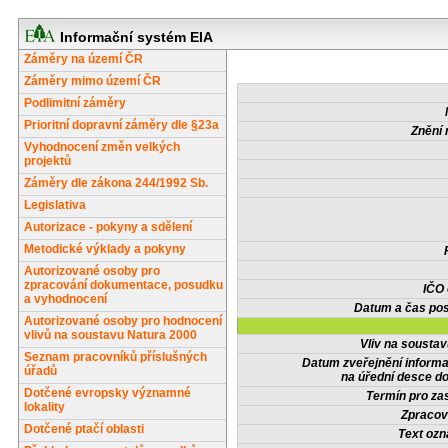
Informační systém EIA
Záměry na území ČR
Záměry mimo území ČR
Podlimitní záměry
Prioritní dopravní záměry dle §23a
Znění 
Vyhodnocení změn velkých
projektů
Záměry dle zákona 244/1992 Sb.
Legislativa
Autorizace - pokyny a sdělení
Metodické výklady a pokyny
Autorizované osoby pro
zpracování dokumentace, posudku
IČO
a vyhodnocení
Datum a čas pos
Autorizované osoby pro hodnocení
vlivů na soustavu Natura 2000
Vliv na sousta
Seznam pracovníků příslušných
Datum zveřejnění inform
úřadů
na úřední desce do
Dotčené evropsky významné
Termín pro zas
lokality
Zpracov
Dotčené ptačí oblasti
Text oz