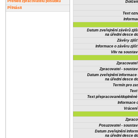
Přehled zpracovatelů posudků
Dotčené
Přihlásit
Text oz
Informa
Datum zveřejnění závěrů zjiš
na úřední desce do
Závěry zjišť
Informace o závěru zjišť
Vliv na sousta
Zpracovate
Zpracovatel - soustav
Datum zveřejnění informace
na úřední desce do
Termín pro zas
Text
Text přepracované/doplněn
Informace 
Vrácení
Zpraco
Posuzovatel - soustav
Datum zveřejnění infor
na úřední desce do