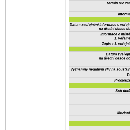
Termín pro zas
Inform
Datum zveřejnění informace o veřej
na úřední desce do
Informace o místě
1. veřejn
Zápis z 1. veřejn
Datum zveřejn
na úřední desce do
Významný negativní vliv na soustav
Te
Prodlouže
Stát do
Mezistá