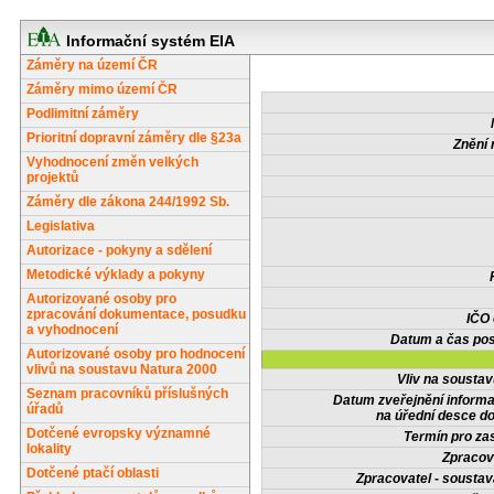
Informační systém EIA
Záměry na území ČR
Záměry mimo území ČR
Podlimitní záměry
Prioritní dopravní záměry dle §23a
Znění 
Vyhodnocení změn velkých
projektů
Záměry dle zákona 244/1992 Sb.
Legislativa
Autorizace - pokyny a sdělení
Metodické výklady a pokyny
Autorizované osoby pro
zpracování dokumentace, posudku
IČO
a vyhodnocení
Datum a čas pos
Autorizované osoby pro hodnocení
vlivů na soustavu Natura 2000
Vliv na sousta
Seznam pracovníků příslušných
Datum zveřejnění inform
úřadů
na úřední desce do
Dotčené evropsky významné
Termín pro zas
lokality
Zpracov
Dotčené ptačí oblasti
Zpracovatel - soustav