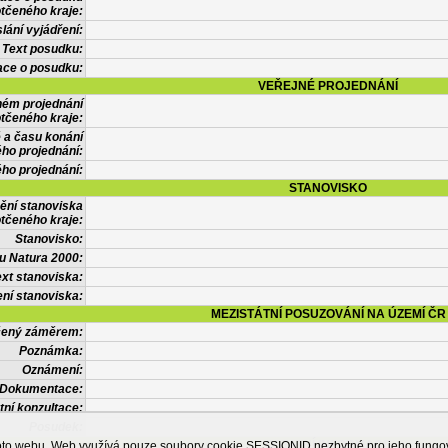
tčeného kraje:
lání vyjádření:
Text posudku:
ace o posudku:
VEŘEJNÉ PROJEDNÁNÍ
ném projednání
tčeného kraje:
 a času konání
ého projednání:
ého projednání:
STANOVISKO
ění stanoviska
tčeného kraje:
Stanovisko:
u Natura 2000:
xt stanoviska:
ní stanoviska:
MEZISTÁTNÍ POSUZOVÁNÍ NA ÚZEMÍ ČR
tčený záměrem:
Poznámka:
Oznámení:
Dokumentace:
tní konzultace:
Posudek:
OSTATNÍ INFORMACE
ohoto webu. Web využívá pouze soubory cookie SESSIONID nezbytné pro jeho fung