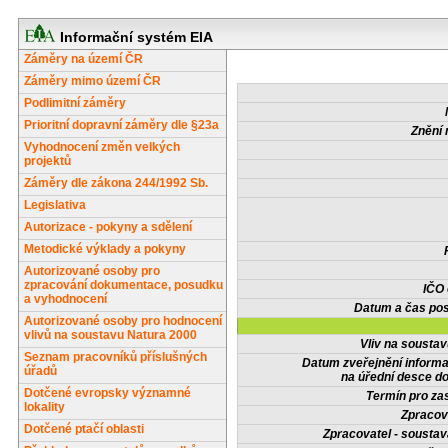
Informační systém EIA
Záměry na území ČR
Záměry mimo území ČR
Podlimitní záměry
Prioritní dopravní záměry dle §23a
Znění 
Vyhodnocení změn velkých
projektů
Záměry dle zákona 244/1992 Sb.
Legislativa
Autorizace - pokyny a sdělení
Metodické výklady a pokyny
Autorizované osoby pro
zpracování dokumentace, posudku
IČO
a vyhodnocení
Datum a čas pos
Autorizované osoby pro hodnocení
vlivů na soustavu Natura 2000
Vliv na sousta
Seznam pracovníků příslušných
Datum zveřejnění inform
úřadů
na úřední desce do
Dotčené evropsky významné
Termín pro zas
lokality
Zpracov
Dotčené ptačí oblasti
Zpracovatel - soustav