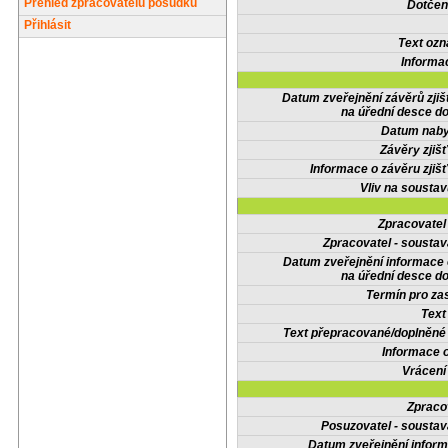
Přehled zpracovatelů posudků
Dotčené
Přihlásit
Text oz
Informa
Datum zveřejnění závěrů zjiš
na úřední desce do
Datum nabyt
Závěry zjišť
Informace o závěru zjišť
Vliv na sousta
Zpracovate
Zpracovatel - soustav
Datum zveřejnění informace
na úřední desce do
Termín pro zas
Text
Text přepracované/doplněn
Informace 
Vrácení
Zpraco
Posuzovatel - soustav
Datum zveřejnění infor