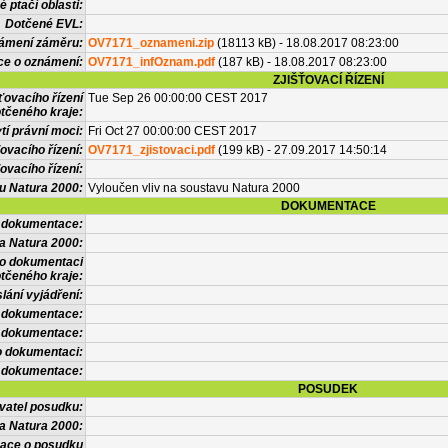
 ptačí oblasti:
Dotčené EVL:
námení záměru:
OV7171_oznameni.zip
(18113 kB) - 18.08.2017 08:23:00
ce o oznámení:
OV7171_infOznam.pdf
(187 kB) - 18.08.2017 08:23:00
ZJIŠŤOVACÍ ŘÍZENÍ
ťovacího řízení
Tue Sep 26 00:00:00 CEST 2017
tčeného kraje:
í právní moci:
Fri Oct 27 00:00:00 CEST 2017
ovacího řízení:
OV7171_zjistovaci.pdf
(199 kB) - 27.09.2017 14:50:14
ovacího řízení:
vu Natura 2000:
Vyloučen vliv na soustavu Natura 2000
DOKUMENTACE
l dokumentace:
a Natura 2000:
 o dokumentaci
tčeného kraje:
lání vyjádření:
 dokumentace:
é dokumentace:
o dokumentaci:
 dokumentace:
POSUDEK
vatel posudku:
a Natura 2000:
mace o posudku