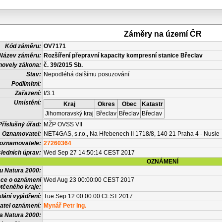
Záměry na území ČR
Kód záměru:
OV7171
Název záměru:
Rozšíření přepravní kapacity kompresní stanice Břeclav
novely zákona:
č. 39/2015 Sb.
Stav:
Nepodléhá dalšímu posuzování
Podlimitní:
Zařazení:
I/3.1
Umístění:
Kraj
Okres
Obec
Katastr
Jihomoravský kraj
Břeclav
Břeclav
Břeclav
Příslušný úřad:
MŽP OVSS VII
Oznamovatel:
NET4GAS, s.r.o., Na Hřebenech II 1718/8, 140 21 Praha 4 - Nusle
 oznamovatele:
27260364
ledních úprav:
Wed Sep 27 14:50:14 CEST 2017
OZNÁMENÍ
vu Natura 2000:
ace o oznámení
Wed Aug 23 00:00:00 CEST 2017
tčeného kraje:
lání vyjádření:
Tue Sep 12 00:00:00 CEST 2017
atel oznámení:
Mynář Petr Ing.
a Natura 2000: