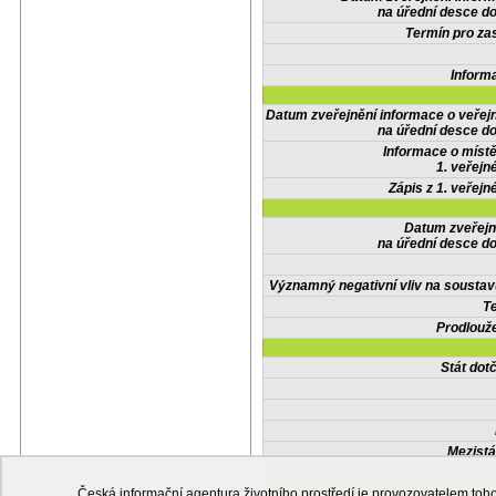
na úřední desce do
Termín pro zas
Inform
Datum zveřejnění informace o veřej
na úřední desce do
Informace o místě
1. veřejn
Zápis z 1. veřejn
Datum zveřejn
na úřední desce do
Významný negativní vliv na soustav
Te
Prodlouže
Stát do
Mezistá
Česká informační agentura životního prostředí je provozovatelem t