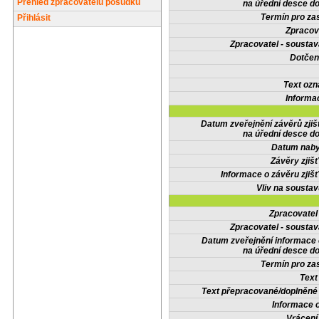
Přehled zpracovatelů posudků
na úřední desce do
Termín pro zas
Přihlásit
Zpracov
Zpracovatel - soustav
Dotčené
Text oz
Informa
Datum zveřejnění závěrů zjiš
na úřední desce do
Datum nabyt
Závěry zjišť
Informace o závěru zjišť
Vliv na sousta
Zpracovate
Zpracovatel - soustav
Datum zveřejnění informace
na úřední desce do
Termín pro zas
Text
Text přepracované/doplněn
Informace 
Vrácení