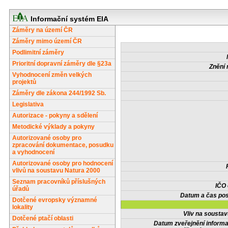
Informační systém EIA
Záměry na území ČR
Záměry mimo území ČR
Podlimitní záměry
Prioritní dopravní záměry dle §23a
Znění 
Vyhodnocení změn velkých
projektů
Záměry dle zákona 244/1992 Sb.
Legislativa
Autorizace - pokyny a sdělení
Metodické výklady a pokyny
Autorizované osoby pro
zpracování dokumentace, posudku
a vyhodnocení
Autorizované osoby pro hodnocení
vlivů na soustavu Natura 2000
Seznam pracovníků příslušných
IČO
úřadů
Datum a čas pos
Dotčené evropsky významné
lokality
Vliv na sousta
Dotčené ptačí oblasti
Datum zveřejnění inform