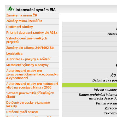
Informační systém EIA
Záměry na území ČR
Záměry mimo území ČR
Podlimitní záměry
Prioritní dopravní záměry dle §23a
Znění 
Vyhodnocení změn velkých
projektů
Záměry dle zákona 244/1992 Sb.
Legislativa
Autorizace - pokyny a sdělení
Metodické výklady a pokyny
Autorizované osoby pro
zpracování dokumentace, posudku
IČO
a vyhodnocení
Datum a čas pos
Autorizované osoby pro hodnocení
vlivů na soustavu Natura 2000
Vliv na sousta
Seznam pracovníků příslušných
Datum zveřejnění inform
úřadů
na úřední desce do
Dotčené evropsky významné
Termín pro zas
lokality
Zpracov
Dotčené ptačí oblasti
Text oz