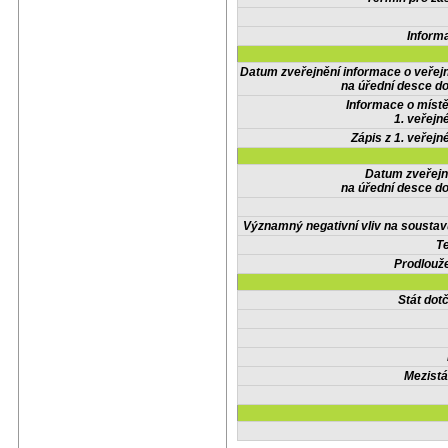
Inform
Datum zveřejnění informace o veřej
na úřední desce do
Informace o místě
1. veřejn
Zápis z 1. veřejn
Datum zveřejn
na úřední desce do
Významný negativní vliv na soustav
Te
Prodlouže
Stát do
Mezistá