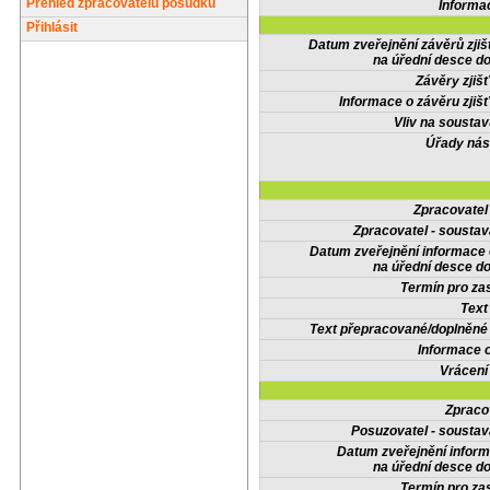
Přehled zpracovatelů posudků
Informa
Přihlásit
Datum zveřejnění závěrů zjiš
na úřední desce do
Závěry zjišť
Informace o závěru zjišť
Vliv na sousta
Úřady nás
Zpracovate
Zpracovatel - soustav
Datum zveřejnění informace
na úřední desce do
Termín pro zas
Text
Text přepracované/doplněn
Informace 
Vrácení
Zpraco
Posuzovatel - soustav
Datum zveřejnění infor
na úřední desce do
Termín pro zas