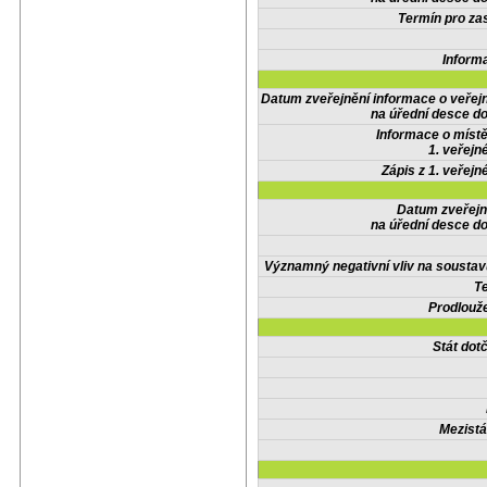
Termín pro zas
Inform
Datum zveřejnění informace o veřej
na úřední desce do
Informace o místě
1. veřejn
Zápis z 1. veřejn
Datum zveřejn
na úřední desce do
Významný negativní vliv na soustav
Te
Prodlouže
Stát do
Mezistá