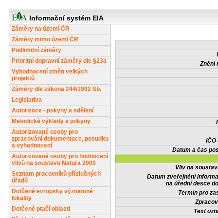
Informační systém EIA
Záměry na území ČR
Záměry mimo území ČR
Podlimitní záměry
Prioritní dopravní záměry dle §23a
Znění 
Vyhodnocení změn velkých
projektů
Záměry dle zákona 244/1992 Sb.
Legislativa
Autorizace - pokyny a sdělení
Metodické výklady a pokyny
Autorizované osoby pro
zpracování dokumentace, posudku
IČO
a vyhodnocení
Datum a čas pos
Autorizované osoby pro hodnocení
vlivů na soustavu Natura 2000
Vliv na sousta
Seznam pracovníků příslušných
Datum zveřejnění inform
úřadů
na úřední desce do
Dotčené evropsky významné
Termín pro zas
lokality
Zpracov
Dotčené ptačí oblasti
Text oz