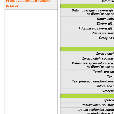
Přehled zpracovatelů posudků
Informa
Přihlásit
Datum zveřejnění závěrů zjiš
na úřední desce do
Datum nabyt
Závěry zjišť
Informace o závěru zjišť
Vliv na sousta
Úřady nás
Zpracovate
Zpracovatel - soustav
Datum zveřejnění informace
na úřední desce do
Termín pro zas
Text
Text přepracované/doplněn
Informace 
Vrácení
Zpraco
Posuzovatel - soustav
Datum zveřejnění infor
na úřední desce do