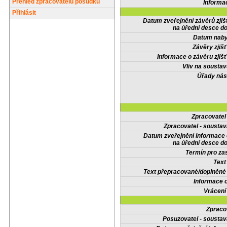
Přehled zpracovatelů posudků
Informa
Přihlásit
Datum zveřejnění závěrů zjiš
na úřední desce do
Datum nabyt
Závěry zjišť
Informace o závěru zjišť
Vliv na sousta
Úřady nás
Zpracovate
Zpracovatel - soustav
Datum zveřejnění informace
na úřední desce do
Termín pro zas
Text
Text přepracované/doplněn
Informace 
Vrácení
Zpraco
Posuzovatel - soustav