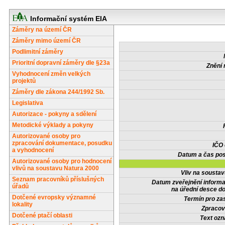
Informační systém EIA
Záměry na území ČR
Záměry mimo území ČR
Podlimitní záměry
Prioritní dopravní záměry dle §23a
Znění 
Vyhodnocení změn velkých
projektů
Záměry dle zákona 244/1992 Sb.
Legislativa
Autorizace - pokyny a sdělení
Metodické výklady a pokyny
Autorizované osoby pro
zpracování dokumentace, posudku
IČO
a vyhodnocení
Datum a čas pos
Autorizované osoby pro hodnocení
vlivů na soustavu Natura 2000
Vliv na sousta
Seznam pracovníků příslušných
Datum zveřejnění inform
úřadů
na úřední desce do
Dotčené evropsky významné
Termín pro zas
lokality
Zpracov
Dotčené ptačí oblasti
Text oz