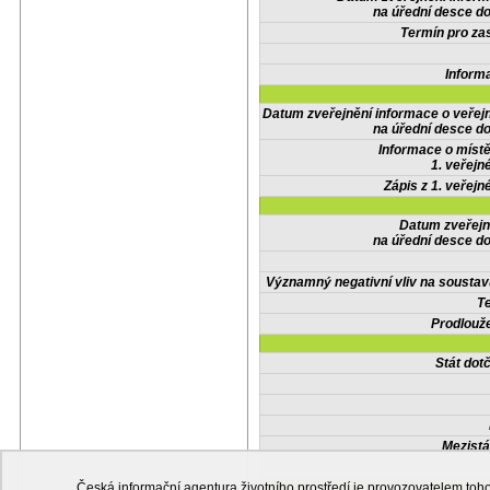
na úřední desce do
Termín pro zas
Inform
Datum zveřejnění informace o veřej
na úřední desce do
Informace o místě
1. veřejn
Zápis z 1. veřejn
Datum zveřejn
na úřední desce do
Významný negativní vliv na soustav
Te
Prodlouže
Stát do
Mezistá
Česká informační agentura životního prostředí je provozovatelem t