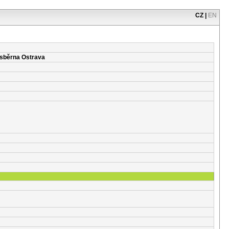
CZ
|
EN
 sběrna Ostrava