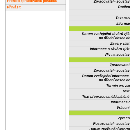
Přehled zpracovatelů posudků
Zpracovatel - soustav
Dotčené
Přihlásit
Text oz
Informa
Datum zveřejnění závěrů zjiš
na úřední desce do
Závěry zjišť
Informace o závěru zjišť
Vliv na sousta
Zpracovate
Zpracovatel - soustav
Datum zveřejnění informace
na úřední desce do
Termín pro zas
Text
Text přepracované/doplněn
Informace 
Vrácení
Zpraco
Posuzovatel - soustav
Datum zveřejnění infor