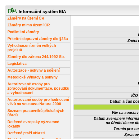
Informační systém EIA
Záměry na území ČR
Záměry mimo území ČR
Podlimitní záměry
Prioritní dopravní záměry dle §23a
Znění 
Vyhodnocení změn velkých
projektů
Záměry dle zákona 244/1992 Sb.
Legislativa
Autorizace - pokyny a sdělení
Metodické výklady a pokyny
Autorizované osoby pro
zpracování dokumentace, posudku
a vyhodnocení
IČO
Autorizované osoby pro hodnocení
Datum a čas pos
vlivů na soustavu Natura 2000
Seznam pracovníků příslušných
Vliv na sousta
úřadů
Datum zveřejnění inform
Dotčené evropsky významné
na úřední desce do
lokality
Termín pro zas
Dotčené ptačí oblasti
Zpracov