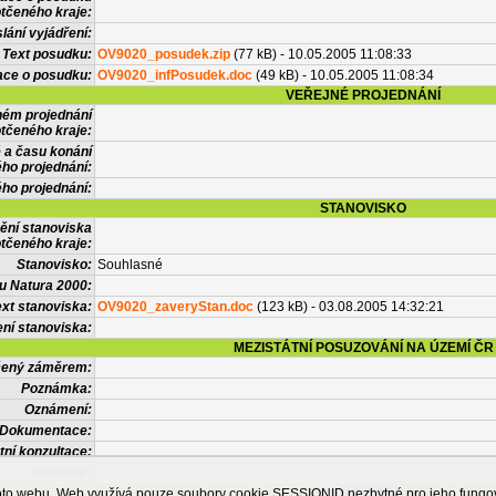
tčeného kraje:
lání vyjádření:
Text posudku:
OV9020_posudek.zip
(77 kB) - 10.05.2005 11:08:33
ace o posudku:
OV9020_infPosudek.doc
(49 kB) - 10.05.2005 11:08:34
VEŘEJNÉ PROJEDNÁNÍ
ném projednání
tčeného kraje:
 a času konání
ého projednání:
ého projednání:
STANOVISKO
ění stanoviska
tčeného kraje:
Stanovisko:
Souhlasné
u Natura 2000:
xt stanoviska:
OV9020_zaveryStan.doc
(123 kB) - 03.08.2005 14:32:21
ní stanoviska:
MEZISTÁTNÍ POSUZOVÁNÍ NA ÚZEMÍ ČR
tčený záměrem:
Poznámka:
Oznámení:
Dokumentace:
tní konzultace:
Posudek:
OSTATNÍ INFORMACE
ohoto webu. Web využívá pouze soubory cookie SESSIONID nezbytné pro jeho fung