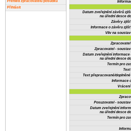
Přehled zpracovatelů posudků
Informa
Přihlásit
Datum zveřejnění závěrů zjiš
na úřední desce do
Závěry zjišť
Informace o závěru zjišť
Vliv na sousta
Zpracovate
Zpracovatel - soustav
Datum zveřejnění informace
na úřední desce do
Termín pro zas
Text
Text přepracované/doplněn
Informace 
Vrácení
Zpraco
Posuzovatel - soustav
Datum zveřejnění infor
na úřední desce do
Termín pro zas
Inform