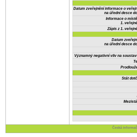
Datum zveřejnění informace o veřej
na úřední desce do
Informace o místě
1. veřejn
Zápis z 1. veřejn
Datum zveřejn
na úřední desce do
Významný negativní vliv na soustav
Te
Prodlouže
Stát do
Mezistá
Česká informač