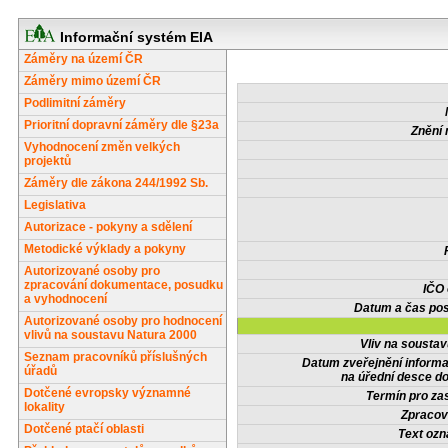
Informační systém EIA
Záměry na území ČR
Záměry mimo území ČR
Podlimitní záměry
Prioritní dopravní záměry dle §23a
Znění 
Vyhodnocení změn velkých
projektů
Záměry dle zákona 244/1992 Sb.
Legislativa
Autorizace - pokyny a sdělení
Metodické výklady a pokyny
Autorizované osoby pro
zpracování dokumentace, posudku
IČO
a vyhodnocení
Datum a čas pos
Autorizované osoby pro hodnocení
vlivů na soustavu Natura 2000
Vliv na sousta
Seznam pracovníků příslušných
Datum zveřejnění inform
úřadů
na úřední desce do
Dotčené evropsky významné
Termín pro zas
lokality
Zpracov
Dotčené ptačí oblasti
Text oz