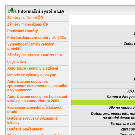
Informační systém EIA
Záměry na území ČR
Záměry mimo území ČR
Podlimitní záměry
Prioritní dopravní záměry dle §23a
Znění 
Vyhodnocení změn velkých
projektů
Záměry dle zákona 244/1992 Sb.
Legislativa
Autorizace - pokyny a sdělení
Metodické výklady a pokyny
Autorizované osoby pro
zpracování dokumentace, posudku
a vyhodnocení
IČO
Autorizované osoby pro hodnocení
Datum a čas pos
vlivů na soustavu Natura 2000
Seznam pracovníků příslušných
Vliv na sousta
úřadů
Datum zveřejnění inform
na úřední desce do
Dotčené evropsky významné
lokality
Termín pro zas
Dotčené ptačí oblasti
Zpracov