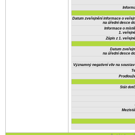
Inform
Datum zveřejnění informace o veřej
na úřední desce do
Informace o místě
1. veřejn
Zápis z 1. veřejn
Datum zveřejn
na úřední desce do
Významný negativní vliv na soustav
Te
Prodlouže
Stát do
Mezistá