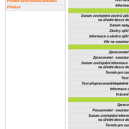
Text oz
Přehled zpracovatelů posudků
Informa
Přihlásit
Datum zveřejnění závěrů zjiš
na úřední desce do
Datum nabyt
Závěry zjišť
Informace o závěru zjišť
Vliv na sousta
Zpracovate
Zpracovatel - soustav
Datum zveřejnění informace
na úřední desce do
Termín pro zas
Text
Text přepracované/doplněn
Informace 
Vrácení
Zpraco
Posuzovatel - soustav
Datum zveřejnění infor
na úřední desce do
Termín pro zas