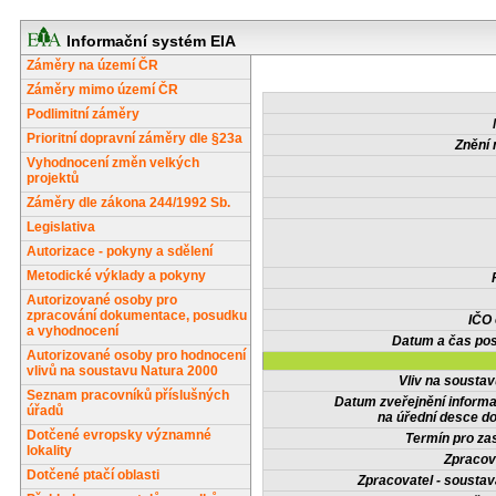
Informační systém EIA
Záměry na území ČR
Záměry mimo území ČR
Podlimitní záměry
Prioritní dopravní záměry dle §23a
Znění 
Vyhodnocení změn velkých
projektů
Záměry dle zákona 244/1992 Sb.
Legislativa
Autorizace - pokyny a sdělení
Metodické výklady a pokyny
Autorizované osoby pro
zpracování dokumentace, posudku
IČO
a vyhodnocení
Datum a čas pos
Autorizované osoby pro hodnocení
vlivů na soustavu Natura 2000
Vliv na sousta
Seznam pracovníků příslušných
Datum zveřejnění inform
úřadů
na úřední desce do
Dotčené evropsky významné
Termín pro zas
lokality
Zpracov
Dotčené ptačí oblasti
Zpracovatel - soustav