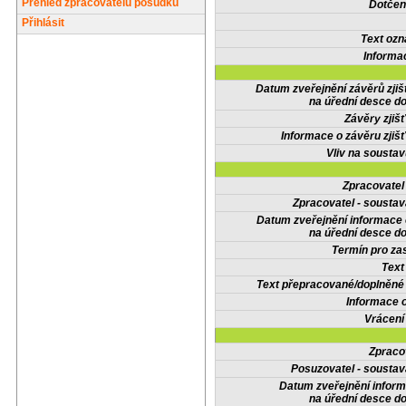
Přehled zpracovatelů posudků
Dotčené
Přihlásit
Text oz
Informa
Datum zveřejnění závěrů zjiš
na úřední desce do
Závěry zjišť
Informace o závěru zjišť
Vliv na sousta
Zpracovate
Zpracovatel - soustav
Datum zveřejnění informace
na úřední desce do
Termín pro zas
Text
Text přepracované/doplněn
Informace 
Vrácení
Zpraco
Posuzovatel - soustav
Datum zveřejnění infor
na úřední desce do