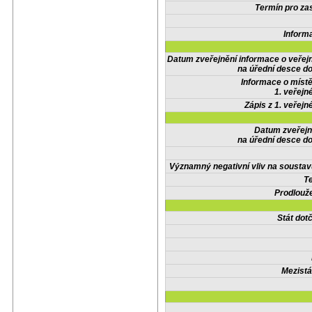
Termín pro zas
Inform
Datum zveřejnění informace o veřej
na úřední desce do
Informace o místě
1. veřejn
Zápis z 1. veřejn
Datum zveřejn
na úřední desce do
Významný negativní vliv na soustav
Te
Prodlouže
Stát do
Mezistá